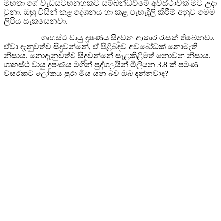
මහතා ගේ වැඩසටහනහකට සම්බන්ධවීමේ අවස්ථාවක් මට උදා
වුනා. ඔහු විසින් කළ දේශනය හා කළ පැහැදිලි කිරීම් අනුව මෙම
ලිපිය සැකසෙනවා.
ගෘහස්ථ වායු දූෂණය සිදුවන ආකාර රැසක් තිබෙනවා.
ඒවා දැනුවත්ව සිදුවන්නේ, ඒ පිළිබඳව අවබෝධක් නොමැති
නිසාය. නොදැනුවත්ව සිදුවන්නේ සැළකිළිමත් නොවන නිසාය.
ගෘහස්ථ වායු දූෂණය මගින් පුද්ගලයින් මිලියන 3.8 ක් පමණ
වසරකට ලෝකය පුරා මිය යන බව ඔබ දන්නවාද?