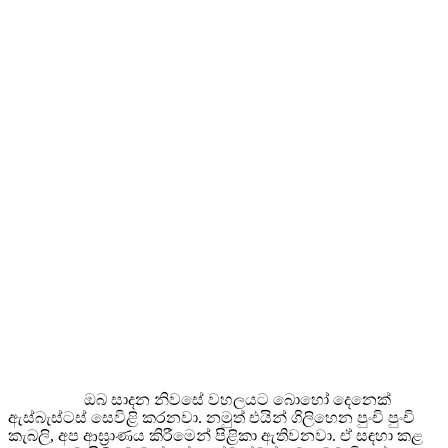
ඔබ සාදන නිවසේ වහලයට බොහෝ දෙනෙක්
ඇස්බැස්ටස් සෙවිළි කරනවා. නමුත් එයින් ගිලිහෙන පුංචි පුංචි
කැබලි, අප ආඝ්‍රාණය කිරීමෙන් පිළිකා ඇතිවනවා. ඒ සඳහා කළ