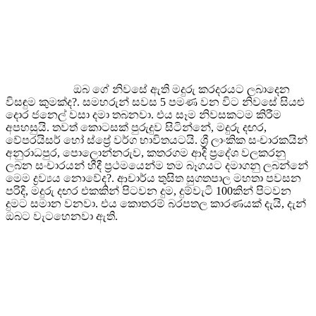
ඔබ ගේ නිවසේ ඇති මදුරු කරදරයට ලබාදෙන
විසඳුම කුමක්ද?. සමහරුන් සවස 5 පමණ වන විට නිවසේ සියළු
දොර ජනෙල් වසා දමා තබනවා. එය සෑම නිවසකටම කිරීම
අපහසුයි. තවත් කොටසක් පුරුදුව සිටින්නේ, මදුරු දඟර,
වේපරයිසර් හෝ ස්ප්‍රේ වර්ග භාවිතයටයි. ශ්‍රී ලාංකික සංචාරකයින්
අනුරාධපුර, පොලොන්නරුව, කතරගම ආදි ප්‍රදේශ වලකරනු
ලබන සංචාරයන් හීදී ප්‍රථමයෙන්ම තම බෑගයට දමාගනු ලබන්නේ
මෙම ද්‍රව්‍යය නොවේද?. ආචාර්ය තුසිත සුගතපාල මහතා පවසන
පරිදි, මදුරු දඟර එකකින් පිටවන දුම, දුම්වැටි 100කින් පිටවන
දුමට සමාන වනවා. එය කොතරම් බරපතල කාරණයක් දැයි, දැන්
ඔබට වැටහෙනවා ඇති.