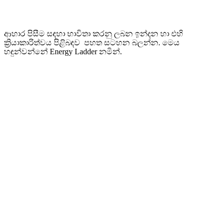
ආහාර පිසීම සඳහා භාවිතා කරනු ලබන ඉන්දන හා එහි
ක්‍රියාකාරිත්වය පිළිබඳව පහත සටහන බලන්න. මෙය
හඳුන්වන්නේ Energy Ladder නමින්.