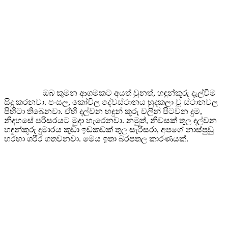
ඔබ කුමන ආගමකට අයත් වුනත්, හඳුන්කූරු දැල්වීම
සිදු කරනවා. පංසල, කෝවිල දේවස්ථානය හුදකලා වූ ස්ථානවල
පිහිටා තිබෙනවා. ඒහි දල්වන හඳුන් කූරු වලින් පිටවන දුම,
නිදහසේ පරිසරයට මුදා හැරෙනවා. නමුත්, නිවසක් තුල දල්වන
හඳුන්කූරු දුමාරය කුඩා ඉඩකඩක් තුල සැරිසරා, අපගේ නාස්පුඩු
හරහා ශරීර ගතවනවා. මෙය ඉතා බරපතල කාරණයක්.