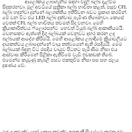
ආලෝකය ලබාගැනීම සඳහා විදුලි බල්බ දැල්වීම
සිදුකරනවා. මුල් අවධියේ සූත්‍රිකා බල්බ භාවිතා කළත්, පසුව CFL
බල්බ හඳුන්වා දුන්නේ බලශක්තිය ඉතිරිවන බවට ප්‍රකාශ කරමින්.
මේ වන විට එය LED බල්බ දක්වාම පැමිණ තිබෙනවා. කෙසේ
වෙතත් CFL බල්බ භාවිතය තවමත් සිදු වනවා. මෙහි
ක්‍රියාකාරිත්වය ෆ්ලොරසන්ට හෙවත් ටියුබ් බල්බ් ආකෘතියමයි.
වෙනසකට ඇත්තේ දිගු බල්බයක් වෙනුවට දඟර කරන ලද
බල්බයක් ආදේශ කිරීමයි. මෙහි ආළෝකය ලබාදීමේ ක්‍රියාවලියට
දායකත්වය ලබාදෙන්නේ වායු තත්වයෙන් ඇති රසදියයි. මෙම
බල්බයක් බිඳුනු විට රසදිය වායුව පිටතට පැමිණීම නිසා එය
ආස්වාස කිරීමෙන් පිළිකා ඇතිවීමේ වැඩි ඉඩකඩක් තිබේ.
එමෙන්ම කැඩුණු කැබලි පසට එකතුවීම නිසා පස සහ ජලය
දූෂණය වේ.
ඔබ දැනුවත්ව හෝ නොදැනුවත්ව ඉහත කී සියල්ලම කරන බව