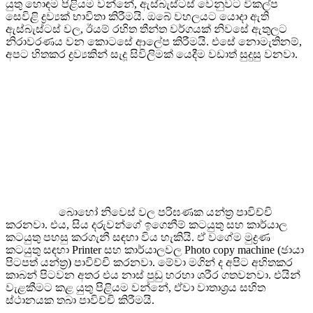
යුතු හොඳම පිළියම වන්නේ, ඇස්බැස්ටස් වෙනුවට විකල්ප
සෙවිළි ද්‍රව්‍යක් භාවිතා කිරීමයි. ඔබේ වහලයට යොදා ඇති
ඇස්බැස්ටස් වල, ඊයම් රහිත තීන්ත වර්ගයක් නිවසේ ඇතුලට
නිරාවරණය වන කොටසේ ආලේප කිරීමයි. එසේ නොමැතිනම්,
අපට හිතකර ද්‍රව්‍යකින් සැදූ සිවිලිමක් යෙදීම වඩාත් සුදුසු වනවා.
බොහෝ නිවෙස් වල පරිඝණක යන්ත්‍ර පාවිච්චි
කරනවා. එය, සිය දරුවන්ගේ ඉගෙනීම් කටයුතු සහ කාර්යාල
කටයුතු පහසු කරගැනී සඳහා විය හැකියි. ඒ වගේම මුද්‍රණ
කටයුතු සඳහා Printer සහ කාර්යාලවල Photo copy machine (ඡායා
පිටපත් යන්ත්‍ර) පාවිච්චි කරනවා. මේවා මගින් ද අපිට අහිතකර
කාබන් පිටවන අතර එය නාස් පුඩු හරහා ශරීර ගතවනවා. එයින්
වැළකීමට කළ යුතු පිළියම වන්නේ, ඒවා වාතාශ්‍රය සහිත
ස්ථානයක තබා පාවිච්චි කිරීමයි.