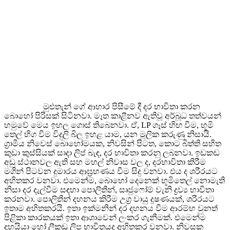
මුළුතැන් ගේ ආහාර පිසීමේ දී දර භාවිතා කරන
බොහෝ පිරිසක් සිටිනවා. මෑත කාළීනව ඇතිවූ අර්බූධ තත්වයන්
හමුවේ මෙය ඉහල ගොස් තිබෙනවා. ඒ, LP ගෑස් හිඟ වීම, භූමි
තෙල් හිග වීම විදුලි බිල ඉහළ යාම, යන මූලික කරුණු නිසායි.
ග්‍රාමීය නිවෙස් බොහෝමයක, නිවසින් පිටත, කොට බිත්ති සහිත
කුඩා කුස්සියක් සාදා ලිප් බැඳ, දර භාවිතා කරනු ලබනවා. ඉඩකඩ
අඩු ස්ථානවල ඇති සහ මහල් නිවාස වල ද, දරභාවිතා කිරීම
මගින් පිටවන දුමාරය ආඝ්‍රහණය වීම සිදු වනවා. එය ද ශරීරයට
අහිතකර වනවා. එමෙන්ම, බොහෝ දෙනෙක් භූමිතෙල් නොමැති
නිසා දර දැල්වීම සඳහා පොලිතීන්, සෘජුෆෝම් වැනි ද්‍රව්‍ය භාවිතා
කරනවා. පොලිතීන් දහනය කිරීම උග්‍ර වායු දූෂණයක්, ශරීරයට
ඉතාම අහිතකරයි. ඉතා ඉක්මනින් දර දහනය වීම ආරම්භ වුනත්
පිළිකා කාරකයක් ඉතා ආශාවෙන් ලංකර ගැනීමක්. එමෙන්ම
දහයියා හෝ ලීකුඩු ලිප භාවිතයද අහිතකර වනවා. නිවසක