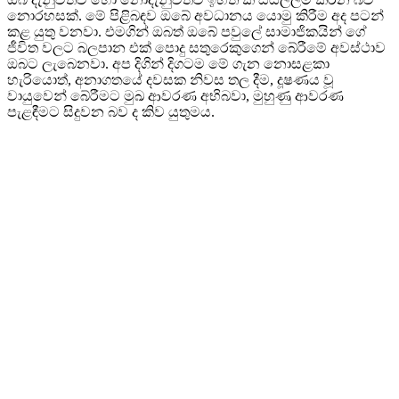
නොරහසක්. මේ පිළිබඳව ඔබේ අවධානය යොමු කිරීම අද පටන්
කළ යුතු වනවා. එමගින් ඔබත් ඔබේ පවුලේ සාමාජිකයින් ගේ
ජීවිත වලට බලපාන එක් පොදු සතුරෙකුගෙන් බේරීමේ අවස්ථාව
ඔබට ලැබෙනවා. අප දිගින් දිගටම මේ ගැන නොසළකා
හැරියොත්, අනාගතයේ දවසක නිවස තල දීම, දූෂණය වූ
වායුවෙන් බේරීමට මුඛ ආවරණ අභිබවා, මුහුණු ආවරණ
පැළඳීමට සිදුවන බව ද කිව යුතුමය.