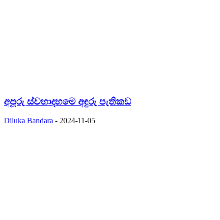
අපූරු ස්වභාදහමෙ අඳුරු පැතිකඩ
Diluka Bandara
-
2024-11-05