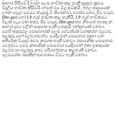
ආහාර පිසීමේ දී ඉංදන ලෙස භාවිතා කළ හැකි සුදුසුම ක්‍රමය
විදුලිය භාවිතා කිරීමයි. නමත් එය මිළ අධිකයි. ඉහල ආදායමක්
ලබන පවුල් මෙයට නැඹුරු වී තිබෙනවා. එසේම ඔබට ජීව වායුව
(Bio gas) හෝ LP ගෑස් භාවිතා කළ හැකියි. LP ගෑස් භාවිතයට
මිළක් වැය වන අතර, ජීව වායුව (Bio gas) තම නිවසේ ඉවතලන
ආහාර ද්‍රව්‍ය වලින් සාදාගත හැකි ලාබදායි ඉන්දනයක් වනවා.
මෙහි අතුරුඵල පොහොරක් ලෙස ගෙවත්තේ වගාකරන එළවළු,
පළතුරු හෝ මල්වගාවන්ට යෙදීමෙන් පොහොර සඳහා වන
අතිරේක වියදම අවම කරගත හැකි වනවා. රසායනික පොහොර
වෙනුවට මෙම කාබණික පොහොර යෙදීමෙන් ඉතා ගුණදායක
එළවළු හා පළතුරු අපට පරිභෝජනය කළහැකි වනවා.
ලෙඩරෝග රැසකින් ආවරණය වීමට හැකි වනවා.