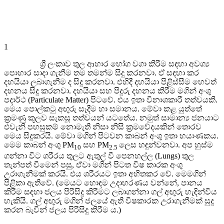
1
ශ්‍රී ලංකාව තුල ආහාර භෝග වගා කිරිම සඳහා අවශ්‍ය
පොහාර සාදා ගැනීම තම තමන්ම සිදු කරනවා. ඒ සඳහා කර
දහයියා ලබාගැනීම ද සිදු කරනවා. එහිදී දහයියා පිළිස්සීම හෙවත්
දහනය සිදු කරනවා. දහයියා සහ පිදුරු දහනය කිරීම මගින් අංශු
පදාර්ථ (Particulate Matter) පිටවේ. එය ඉතා විනාශකාරී තත්වයකි.
මෙය පොල්කටු අඟුරු සෑදීම හා සමානය. මේවා කළ යුත්තේ
ක්‍රමණු කූලව සැකසූ තත්වයන් යටතේය. නමුත් සාමාන්‍ය ජනයාට
එවැනි පහසුකම් නොමැති නිසා නිසි ක්‍රමවේදයකින් තොරව
මෙය සිදුකරයි. මේවා මගින් පිටවන කාබන් අංශු ඉතා භයාණකය.
මෙම කාබන් අංශු PM
සහ PM
ලෙස හඳුන්වනවා. අප හුස්ම
10
2.5
ගන්නා විට ශරීරය තුලට ඇතුල් වී පෙනහල්ල (Lungs) තුල
තැන්පත් වීමෙන් පසු, ඒවා මගින් පිටත විෂ කාරක අංශු
උරාගැනීමක් කරයි. එය ශරීරයට ඉතා අහිතකර වේ. මෙමගින්
පිළිකා ඇතිවේ. (මෙයට හොඳම උදාහරණය වන්නේ, පානය
කිරීම සඳහා ජලය පිරිසිදු කිරීමට ලබාගන්නා ගල් අඟුරු හැඳින්විය
හැකියි. ගල් අඟුරු මගින් ජලයේ ඇති විෂකාරක උරාගැනීමක් සුදු
කරන බැවින් ජලය පිරිසිදු කිරීම ය.)