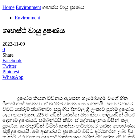
Home
Environment
ගෘහස්ථ වායු දූෂණය
Environment
ගෘහස්ථ වායු දූෂණය
2022-11-09
0
Share
Facebook
Twitter
Pinterest
WhatsApp
දූෂණය කියන වචනය ඇසෙන හැමෝගෙම වගේ හිත
ටිකක් ගැස්සෙනවා. ඒ තරම්ම වචනය භයානකයි. මෙ වචනයට
විවිධ තේරුම් තිබෙනවා. පසු ගිය දිනවල ශ්‍රී ලංකාව පුරාම දූෂණය
ගැන කතා වුනා. 225 ම අයින් කරන්න ඕන කීවා. පාලකයින් සියළු
දෙනාම දූෂණයට සම්බන්ධයි කීවා. ඒ දේශපාලනය විසින් කළ
දූෂණය. කාමතුරයින් විසින් කාන්තා පාර්ෂවයට කරන අපහරණය
ස්ත්‍රී දූෂණයයි. මේ ආකාරයට දූෂණයට විවිධ අර්ථකථන ලබා දිය
හැකියි. රථ වාහන සහ කර්මාන්තශාලා මගින් පිටකරන දුම් මගින්