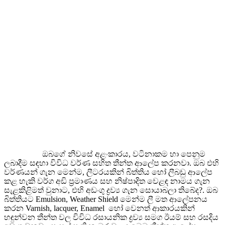
ඔබගේ නිවසේ අළංකාරය, වටිනාකම හා පෙනුම
ලබාදීම සඳහා විවිධ වර්ණ සහිත තීන්ත ආලේප කරනවා. ඔබ එහි
වර්ණයන් ගැන මෙන්ම, ලීටරයකින් බිත්තිය හෝ ලීබඩු ආලේප
කළ හැකි වර්ග අඩි ප්‍රමාණය සහ නිෂ්පාදිත වෙළඳ නාමය ගැන
සැළකිළිමත් වුනාට, එහි අඩංගු ද්‍රව්‍ය ගැන සොයාබලා තිබේද?. ඔබ
බිත්තියට Emulsion, Weather Shield මෙන්ම ලී මත ආලේපනය
කරන Varnish, lacquer, Enamel හෝ වෙනත් ආකාරයකින්
හඳුන්වන තීන්ත වල විවිධ රසායනික ද්‍රව්‍ය සමග ඊයම් සහ රසදිය