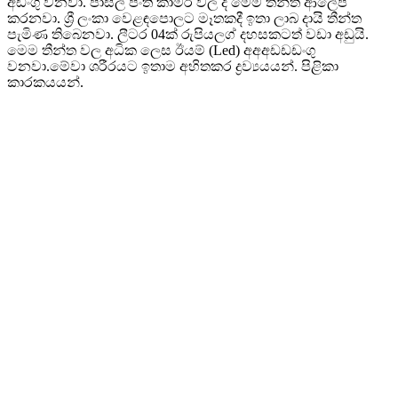
අඩංගු වනවා. පාසල් පංති කාමර වල ද මෙම තීන්ත ආලේප
කරනවා. ශ්‍රී ලංකා වෙළඳපොලට මෑතකදී ඉතා ලාබ දායි තීන්ත
පැමිණ තිබෙනවා. ලීටර 04ක් රුපියලග් දහසකටත් වඩා අඩුයි.
මෙම තීන්ත වල අධික ලෙස ඊයම් (Led) අඅඅඩඩඩංගු
වනවා.මේවා ශරීරයට ඉතාම අහිතකර ද්‍රව්‍යයයන්. පිළිකා
කාරකයයන්.