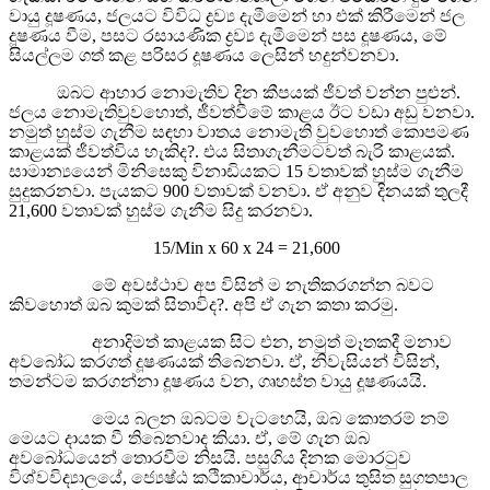
වායු දූෂණය, ජලයට විවිධ ද්‍රව්‍ය දැමීමෙන් හා එක් කිරීමෙන් ජල
දූෂණය වීම, පසට රසායණික ද්‍රව්‍ය දැමීමෙන් පස දූෂණය, මේ
සියල්ලම ගත් කළ පරිසර දූෂණය ලෙසින් හදුන්වනවා.
ඔබට ආහාර නොමැතිව දින කීපයක් ජීවත් වන්න පුළුන්.
ජලය නොමැතිවුවහොත්, ජීවත්වීමේ කාළය ඊට වඩා අඩු වනවා.
නමුත් හුස්ම ගැනීම සඳහා වාතය නොමැති වුවහොත් කොපමණ
කාළයක් ජීවත්විය හැකිද?. එය සිතාගැනීමටවත් බැරි කාළයක්.
සාමාන්‍යයෙන් මිනිසෙකු විනාඩියකට 15 වතාවක් හුස්ම ගැනීම
සුදුකරනවා. පැයකට 900 වතාවක් වනවා. ඒ අනුව දිනයක් තුලදී
21,600 වතාවක් හුස්ම ගැනීම සිදු කරනවා.
15/Min x 60 x 24 = 21,600
මේ අවස්ථාව අප විසින් ම නැතිකරගන්න බවට
කිවහොත් ඔබ කුමක් සිතාවිද?. අපි ඒ ගැන කතා කරමු.
අනාදිමත් කාළයක සිට එන, නමුත් මෑතකදී මනාව
අවබෝධ කරගත් දූෂණයක් තිබෙනවා. ඒ, නිවැසියන් විසින්,
තමන්ටම කරගන්නා දූෂණය වන, ගෘහස්ත වායු දූෂණයයි.
මෙය බලන ඔබටම වැටහෙයි, ඔබ කොතරම් නම්
මෙයට දායක වී තිබෙනවාද කියා. ඒ, මේ ගැන ඔබ
අවබෝධයෙන් තොරවීම නිසයි. පසුගිය දිනක මොරටුව
විශ්වවිද්‍යාලයේ, ජ්‍යෙෂ්ඨ කථිකාචාර්ය, ආචාර්ය තුසිත සුගතපාල