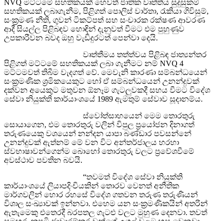
NVQ මට්ටමේ සහතිකයක් හෙවත් ජාතික වෘත්තීය සුදුසුකම්
සහතිකයක් ලබාගැනීම, පිළිගත් පොලිස් වාර්තා, රැකියා ගිවිසුම්,
සංක්‍රමණ නීති, ගුවන් ටිකට්පත් සහ සංචාරක රක්ෂණ ආවරණ
ආදී සියල්ල පිළිබඳව හොඳින් දැනුවත් වීමට එම පුහුණුව
උපකාරීවන බවද ඔහු වැඩිදුරටත් පෙන්වා දෙයි.
වෘත්තීමය තත්ත්වය පිළිබඳ ජාත්‍යන්තර
පිළිගත් මට්ටමේ සහතිකයක් ලබා ගැනීමට නම් NVQ 4
මට්ටමවත් තිබීම වැදගත් වේ. මෙවැනි කාරණා සම්බන්ධයෙන්
සංක්‍රමණික ශ්‍රමිකයෙකුට හෝ ඒ සම්බන්ධයෙන් උනන්දුවක්
දක්වන අයෙකුට මතුවන ඕනෑම ගැටලුවකදී සහය වීමට විදේශ
සේවා නියුක්ති කාර්යාංශයේ 1989 ඇමතුම් සේවාව සූදානම්ය.
ස්වෝත්සාහයෙන් මෙම තොරතුරු
සොයාගෙන, එම තොරතුරු වලින් විපුල ප්‍රයෝජන දිනාගත්
තරුණයෙකු වශයෙන් නන්දන යාපා බණ්ඩාර පවසන්නේ
උනන්දුවක් ඇත්නම් මේ වන විට අන්තර්ජාලය හරහා
ස්වභාෂාවන්ගෙන්ම බොහෝ තොරතුරු වලට ප්‍රවේශවීමේ
අවස්ථාව පවතින බවයි.
“තවමත් විදේශ සේවා නියුක්ති
කාර්යාංශයේ ලියාපදිංචියකින් තොරව වෙනත් අනීතික
මාර්ගවලින් හොර රහසේ විදේශ ගතවන තරුණ තරුණියන්
විශාල සංඛ්‍යාවක් ඉන්නවා. එහෙම යන සංක්‍රමණිකයින් අතරින්
ඇතැමෙකු එතෙරදී බරපතල ගැටළු වලට මුහුණ දෙනවා. තවත්