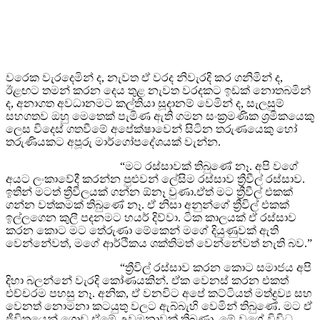
වරෙක වැරදෙමින් ද, නැවත ඒ වරද නිවැරදි කර ගනිමින් ද,
ඊළඟට තමන් කරන දෙය තුළ නැවත වරදකට ඉඩක් නොතබමින්
ද, අනාගත අවධානමට කල්තියා සූදානම් වෙමින් ද, සැලසුම්
සහගතව ඔහු මෙතෙක් පැමිණ ඇති ගමන සංක්‍රමණික ශ්‍රමිකයෙකු
ලෙස විදෙස් ගතවීමේ අපේක්ෂාවෙන් සිටින තරුණයෙකු හෝ
තරුණියකට අපූරු මාර්ගෝපදේශයක් වැන්න.
“මට රස්සාවක් තිබුණේ නෑ. අපි වගේ
අයට ලංකාවේදී කරන්න පුළුවන් ලේසිම රස්සාව ත්‍රීවීල් රස්සාව.
ඉතින් මටත් ත්‍රීවීලයක් ගන්න ඕනෑ වුණා.ඒත් මට ත්‍රීවීල් එකක්
ගන්න වත්කමක් තිබුණේ නෑ. ඒ නිසා අනුන්ගේ ත්‍රීවිල් එකක්
ඉල්ලගෙන කුලී පදනමට හයර් දිව්වා. ටික කාලයක් ඒ රස්සාව
කරන කොට මට තේරුණා මේකෙන් මගේ දියුණුවක් ඇති
වෙන්නේවත්, මගේ ආර්ථිකය ශක්තිමත් වෙන්නේවත් නැති බව.”
“ත්‍රීවිල් රස්සාව කරන කොට සමාජය අපි
දිහා බලන්නේ වැරදි කෝණයකින්. ඒක වෙනස් කරන එකත්
එච්චරම පහසු නෑ. අනික, ඒ වනවිට අපේ කට්ටියත් මත්ද්‍රව්‍ය සහ
වෙනත් නොමනා කටයුතු වලට ඇබ්බැහි වෙමින් තිබුණේ. මට ඒ
ජීවිතයෙන් ගොඩ ඒමේ උවමනාවක් තිබුණා. මේ වගේ විවිධ