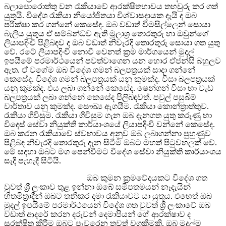
බලාපොරොත්තු වන රැකියාවේ ආරක්ෂිතභාවය තහවුරු කර ගත්
යුතුයි. විදේශ රැකියා නියෝජිතයා විශ්වාසදායක දැයි ද ඔබ
පරික්ෂා කර ගන්නේ කෙසේද. ඔබ වඩාත් විමසිල්ලෙන් සොයා
බැලිය යුතුය ඒ සම්බන්ධව ඇති මූලාශ්‍ර තොරතුරු හා ඔවුන්ගේ
ලියාපදිංචි පිළිබඳව ද ඔබ වඩාත් නිවැරදි තොරතුරු සොයා ගත යුතු
වේ. රටේ ලියාපදිංචි නොවී වෙනත් ක්‍රම මාර්ගයෙන් මුදල්
ඉපයීමේ පරමාර්ථයෙන් පවත්වාගෙන යන හොර ඒජන්සි බහුලව
ඇත. ඒ වගේම ඔබ විදේශ ගමන් බලපත්‍රයක් සාදා ගන්නේ
කෙසේද. විදේශ ගමන් බලපත්‍රයක් යනු කුමක්ද. වීසා බලපත්‍රයක්
යනු කුමක්ද. එය ලබා ගන්නේ කෙසේද. ෂෙන්ගන් වීසා හා වැඩ
බලපත්‍රයක් ලබා ගන්නේ කෙසේද පිලිබඳවත්. පවුල් පසුබිම්
වාර්තාව යනු කුමක්ද. සෞඛ්‍ය ඇගයීම. රැකියා කොන්ත්‍රාත්තුව.
රැකියා ගිවිසුම. රැකියා ගිවිසුම ගැන ඔබ දැනගත යුතු කරුණු හා
විදෙස් සේවා නියුක්ති කාර්යාංශයේ ලියාපදිංචි වන්නේ කෙසේද.
ඔබ කරන රැකියාවේ ස්වභාවය අනුව ඔබ ලබාගන්නා පුහුණුව
පිළිබඳ නිවැරදි තොරතුරු දැන සිටීම ඔබට මහත් පිටුවහලක් වේ.
මේ සදහා ඔබට මග පෙන්වීමට විදේශ සේවා නියුක්ති කාර්යාංශය
සැදී පැහැදී සිටියි.
ඔබ කුමන ක්‍රමවේදයකට විදේශ ගත
වුවත් ශ්‍රී ලංකාව තුළ ඉන්නා ඔබේ සමීපතමයන් නෑදැයින්
හිතමිත්‍රාදීන් ඔබට තනිකර දමා රැකියාවට යා යුතුය. එහෙත් ඔබ
මුදල් ඉපයීමේ පරමාර්ථයෙන් විදේශ ගත වුවත් ශ්‍රී ලංකාවේ ඔබ
වඩාත් ආදරේ කරන දරුවන් දෙමාපියන් ගේ ආරක්ෂාව ද
සුරක්ෂිත කිරීම ඔබට පැවරෙන තවත් වගකීමකි. ඔබ මුදල්ම