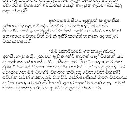
සමහරු කපටි ජාවාරම්කරුවන්ගේ උගුල් වලට හසු වෙනවා.
ඒවා රටක් වශයෙන් අවධානය යොමු කළ යුතු ගැටළු” බව ඔහු
සඳහන් කරයි.
ආරම්භයේ සිටම දැනුවත් සංක්‍රමණික
ශ්‍රමිකයෙකු ලෙස විදේශ ගතවීමට වෑයම් කළ, වෙහෙස
මහන්සියෙන් ඉපයූ මුදල් පරිස්සමින් කළමනාකරණය කරමින්
අනාගතය වෙනුවෙන් යමක් ඉතිරි කරගත් නන්දන අද තරුණ
ව්‍යසායකයෙකි.
“මම කොරියාවේ ගත කළේ අවුරුදු
තුනයි. නැවත ශ්‍රී ලංකාවට ඇවිත් ඉතිරි කරගත් මුදල් ටිකෙන් යම්
ආයෝජනයක් කරන්න ඕන කියලා මම තීරණය කළා. මට ඕන
වුණේ මගේම ව්‍යාපාරයක් ආරම්භ කරන්න. ඒකට සුදුසු තැනක්
සොයාගෙන මම මගේම ව්‍යාපාර කටයුතු වෙනුවෙන් මහන්සි
වෙන්න පටන් ගත්තා. මේ වනවිට පේරාදෙණියේ මගේ ව්‍යාපාරය
ආරම්භ කරලා වසර කිහිපයක්. දැනට මගේ ව්‍යාපාරය තුළ තවත්
කිහිප දෙනෙකුට රැකියා අවස්ථා සලසා දී තිබෙනවා.