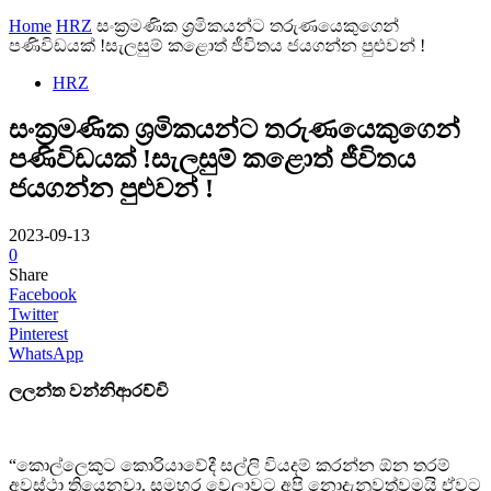
Home
HRZ
සංක්‍රමණික ශ්‍රමිකයන්ට තරුණයෙකුගෙන්
පණිවිඩයක් !සැලසුම් කළොත් ජීවිතය ජයගන්න පුළුවන් !
HRZ
සංක්‍රමණික ශ්‍රමිකයන්ට තරුණයෙකුගෙන්
පණිවිඩයක් !සැලසුම් කළොත් ජීවිතය
ජයගන්න පුළුවන් !
2023-09-13
0
Share
Facebook
Twitter
Pinterest
WhatsApp
ලලන්ත වන්නිආරච්චි
“කොල්ලෙකුට කොරියාවේදී සල්ලි වියදම් කරන්න ඕන තරම්
අවස්ථා තියෙනවා. සමහර වෙලාවට අපි නොදැනුවත්වමයි ඒවට