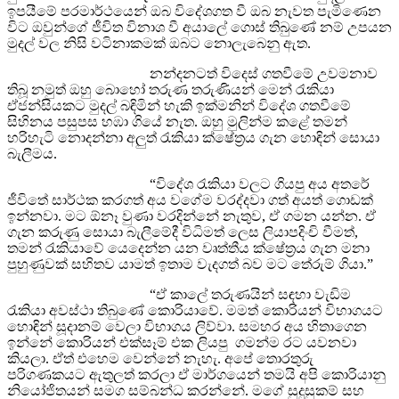
ඉපයීමේ පරමාර්ථයෙන් ඔබ විදේශගත වී ඔබ නැවත පැමිණෙන
විට ඔවුන්ගේ ජීවිත විනාශ වී අයාලේ ගොස් තිබුණේ නම් උපයන
මුදල් වල නිසි වටිනාකමක් ඔබට නොලැබෙනු ඇත.
නන්දනටත් විදෙස් ගතවීමේ උවමනාව
තිබූ නමුත් ඔහු බොහෝ තරුණ තරුණියන් මෙන් රැකියා
ඒජන්සියකට මුදල් බඳිමින් හැකි ඉක්මනින් විදේශ ගතවීමේ
සිහිනය පසුපස හඹා ගියේ නැත. ඔහු මුලින්ම කළේ තමන්
හරිහැටි නොදන්නා අලුත් රැකියා ක්ෂේත්‍රය ගැන හොඳින් සොයා
බැලීමය.
“විදේශ රැකියා වලට ගියපු අය අතරේ
ජීවිතේ සාර්ථක කරගත් අය වගේම වරද්දවා ගත් අයත් ගොඩක්
ඉන්නවා. මට ඕනෑ වුණා වරදින්නේ නැතුව, ඒ ගමන යන්න. ඒ
ගැන කරුණු සොයා බැලීමේදී විධිමත් ලෙස ලියාපදිංචි වීමත්,
තමන් රැකියාවේ යෙදෙන්න යන වෘත්තීය ක්ෂේත්‍රය ගැන මනා
පුහුණුවක් සහිතව යාමත් ඉතාම වැදගත් බව මට තේරුම් ගියා.”
“ඒ කාලේ තරුණයින් සඳහා වැඩිම
රැකියා අවස්ථා තිබුණේ කොරියාවේ. මමත් කොරියන් විභාගයට
හොඳින් සූදානම් වෙලා විභාගය ලිව්වා. සමහර අය හිතාගෙන
ඉන්නේ කොරියන් එක්සෑම් එක ලියපු ගමන්ම රට යවනවා
කියලා. ඒත් එහෙම වෙන්නේ නැහැ. අපේ තොරතුරු
පරිගණකයට ඇතුලත් කරලා ඒ මාර්ගයෙන් තමයි අපි කොරියානු
නියෝජිතයන් සමග සම්බන්ධ කරන්නේ. මගේ සුදුසුකම් සහ