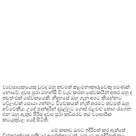
ව්‍යවසායකයෙකු වුවද ඔහු තවමත් කළමනාකාරුවෙකු පමණක්
නොවේ. දවස පුරා මහන්සි වී වැඩ කරන සේවකයින් අතර ඔහු ද
තවත් එක් සේවකයෙකි. නිදහසේ ඔහු ගැන අපට කියන්නට
වේලාවක් සොයා ගන්නට විවේකයක් නැති තරමට තවමත් ඔහු
අවිවේකීය. උදේ පාන්දරින් දඹුල්ලට ගොස් එළවළු තොග රැගෙන
එන ඔහු ඇතුළු පිරිස දවස පුරා කඩිසරව තම ව්‍යාපාරික
කටයුතුවල යෙදී සිටිති.
මේ කතාව ඔබට ඉදිරිපත් කර ඇත්තේ
විස්තරාත්මක ප්‍රතිචාර අපේක්ෂාවෙන්. ඔහු වෙත ඉදිරිපත් කළ