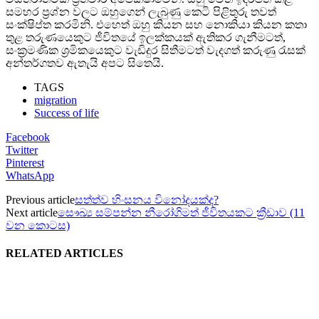
සමහර ප්‍රශ්න වලට ඔහුගෙන් ලැබුණු කෙටි පිළිතුරු තවත්
සංක්ෂිප්ත කරමිනි. එහෙත් ඔහු කියන සහ නොකියා කියන කතා
තුළ තරුණයෙකුට ජීවිතයේ ඉලක්කයක් ඇතිකර ගැනීමටත්,
සංක්‍රමණික ශ්‍රමිකයෙකුට වැඩිදුර සිතීමටත් වැදගත් කරුණු රැසක්
අන්තර්ගතව ඇතැයි අපට සිතෙයි.
TAGS
migration
Success of life
Facebook
Twitter
Pinterest
WhatsApp
Previous article
සත්ත්ව හිංසනය විනෝදයක්ද?
Next article
සෞඛ්‍ය සම්පන්න නීරෝගිමත් ජීවිතයකට ක්‍රීඩාව (11
වන කොටස)
RELATED ARTICLES