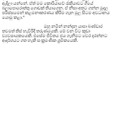
ඇදිලා යන්නේ. ඒත් මම කොරියාවේ රැකියාවට ගියේ
බලාපොරොත්තු ගොඩක් තියාගෙන. ඒ නිසා අතට ගන්න මුදල
පරිස්සමෙන් කළමනාකරණය කිරීම ගැන මුල සිටම අවධානය
යොමු කළා.”
ඔහු නමින් නන්දන යාපා බණ්ඩාර
තවමත් තිස් හැවිරිදි තරුණයෙකි. මේ වන විට කුඩා
ව්‍යවසායකයෙකි. එසේම ජීවිතය ජය ගැනීමට වෙර දරන්නට
ආදර්ශයට ගත හැකි සංක්‍රමණික ශ්‍රමිකයෙකි.