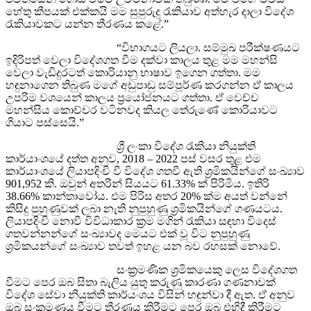
හේතු කීපයක් එක්කයි මම සුපුරුදු රැකියාව අත්හැර දාලා විදේශ
රැකියාවකට යන්න තීරණය කළේ.”
“විභාගයට ලියලා. සම්මුඛ පරීක්ෂණයට
ඉදිරිපත් වෙලා විදේශගත වීම දක්වා කාලය තුළ මම මහන්සි
වෙලා වැඩිදුරටත් කොරියානු භාෂාව ඉගෙන ගත්තා. මම
හඳුනාගෙන තිබුණ මගේ අඩුපාඩු සම්පූර්ණ කරගන්න ඒ කාලය
උපරිම වශයෙන් කාලය ප්‍රයෝජනයට ගත්තා. ඒ වෙච්ච
මහන්සිය කොච්චර වටිනවද කියල තේරුණේ කොරියාවට
ගියාට පස්සෙයි.”
ශ්‍රී ලංකා විදේශ රැකියා නියුක්ති
කාර්යාංශයේ දත්ත අනුව, 2018 – 2022 පස් වසර තුළ එම
කාර්යාංශයේ ලියාපදිංචි වී විදේශ ගතවී ඇති ශ්‍රමිකයින්ගේ සංඛ්‍යාව
901,952 කි. ඔවුන් අතරින් සියයට 61.33% ක් පිරිමිය. ඉතිරි
38.66% කාන්තාවෝය. එම පිරිස අතර 20% ක්ම අයත් වන්නේ
කිසිදු පුහුණුවක් ලබා නැති නුපුහුණු ශ්‍රමිකයින්ගේ ගණයටය.
ලියාපදිංචි නොවී විවිධාකාර ක්‍රම මගින් රැකියා සඳහා විදෙස්
ගතවන්නන්ගේ සංඛ්‍යාවද මෙයට එක් වූ විට නුපුහුණු
ශ්‍රමිකයන්ගේ සංඛ්‍යාව තවත් ඉහළ යන බව රහසක් නොවේ.
සංක්‍රමණික ශ්‍රමිකයෙකු ලෙස විදේශගත
වීමට පෙර ඔබ සිතා බැලිය යුතු කරුණු කාරණා ගණනාවක්
විදේශ සේවා නියුක්ති කාර්යංශය විසින් හඳුන්වා දී ඇත. ඒ අනුව
ඔබ සංක්‍රමණය වීමට තීරණය කිරීමට පෙර ඔබ එහිදී කිරීමට