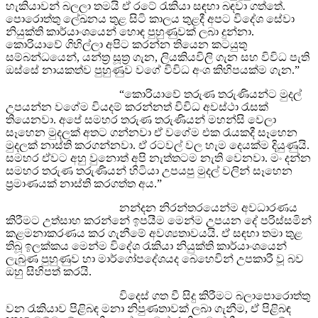
හැකියාවන් බලලා තමයි ඒ රටේ රැකියා සඳහා බඳවා ගත්තේ.
පොරොත්තු ලේඛනය තුළ සිටි කාලය තුළදී අපට විදේශ සේවා
නියුක්ති කාර්යාංශයෙන් හොඳ පුහුණුවක් ලබා දුන්නා.
කොරියාවේ ගිහිල්ලා අපිට කරන්න තියෙන කටයුතු
සම්බන්ධයෙන්, යන්ත්‍ර සූත්‍ර ගැන, ලියකියවිලි ගැන සහ විවිධ පැති
ඔස්සේ නායකත්ව පුහුණුව වගේ විවිධ අංශ කිහිපයක්ම ගැන.”
“කොරියාවේ තරුණ තරුණියන්ට මුදල්
උපයන්න වගේම වියදම් කරන්නත් විවිධ අවස්ථා රැසක්
තියෙනවා. අපේ සමහර තරුණ තරුණියන් මහන්සි වෙලා
සෑහෙන මුදලක් අතට ගන්නවා ඒ වගේම එක රැයකදී සෑහෙන
මුදලක් නාස්ති කරගන්නවා. ඒ රටවල් වල හැම දෙයක්ම දියුණුයි.
සමහර ඒවට අහු වුනොත් අපි නැත්තටම නැති වෙනවා. මං දන්න
සමහර තරුණ තරුණියන් හිටියා උපයපු මුදල් වලින් සෑහෙන
ප්‍රමාණයක් නාස්ති කරගත්ත අය.”
නන්දන නිරන්තරයෙන්ම අවධාරණය
කිරීමට උත්සාහ කරන්නේ ඉපයීම මෙන්ම උපයන දේ පරිස්සමින්
කළමනාකරණය කර ගැනීමේ අවශ්‍යතාවයයි. ඒ සඳහා තමා තුළ
තිබූ ඉලක්කය මෙන්ම විදේශ රැකියා නියුක්ති කාර්යාංශයෙන්
ලැබුණ පුහුණුව හා මාර්ගෝපදේශයද බෙහෙවින් උපකාරී වූ බව
ඔහු සිහිපත් කරයි.
විදෙස් ගත වී සිදු කිරීමට බලාපොරොත්තු
වන රැකියාව පිළිබඳ මනා නිපුණතාවක් ලබා ගැනීම, ඒ පිළිබඳ