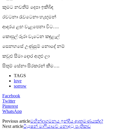
කුමට නවතිම් දෙපා ඉකිබිඳ
රවටනා රැවටෙනා හැඟුමන්
ආදරය ළඟ වැළපෙනා විට….
කොපුල් රූරා වැටෙන කඳුළැල්
සෙනහසේ උණුසුම් නොදේ නම්
කවුළු සිමා දොර අගුළු ලා
සිතුම් සේනා සිරකරන් කීම….
TAGS
love
sorrow
Facebook
Twitter
Pinterest
WhatsApp
Previous article
මහින්දාගමනය ඉන්දීය ආක්‍රමණයක්ද?
Next article
ටියුෂන් මාෆියාවේ නොදුටු පැතිකඩ