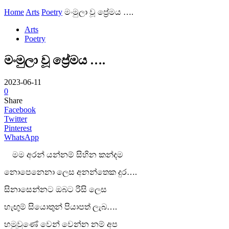
Home
Arts
Poetry
මංමුලා වූ ප්‍රේමය ….
Arts
Poetry
මංමුලා වූ ප්‍රේමය ….
2023-06-11
0
Share
Facebook
Twitter
Pinterest
WhatsApp
මම අරන් යන්නම් සිහින කන්දම
නොපෙනෙනා ලෙස අනන්තෙක දුර….
සිනාසෙන්නට ඔබට රිසි ලෙස
හැඟුම් සියොතුන් පියාපත් ලැබ….
හමුවුණේ වෙන් වෙන්න නම් අප