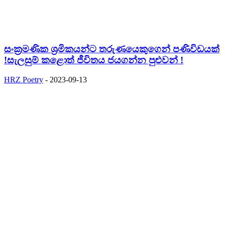
සංක්‍රමණික ශ්‍රමිකයන්ට තරුණයෙකුගෙන් පණිවිඩයක්
!සැලසුම් කළොත් ජීවිතය ජයගන්න පුළුවන් !
HRZ Poetry
-
2023-09-13