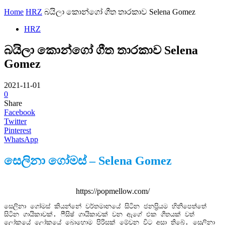
Home
HRZ
බයිලා කොන්ගෝ ගීත තාරකාව Selena Gomez
HRZ
බයිලා කොන්ගෝ ගීත තාරකාව Selena
Gomez
2021-11-01
0
Share
Facebook
Twitter
Pinterest
WhatsApp
සෙලිනා ගෝමස් – Selena Gomez
https://popmellow.com/
සෙලිනා ගෝමස් කියන්නේ වර්තමානයේ සිටින ජනප්‍රියම හිනිපෙත්තේ 
සිටින ගායිකාවක්. ෆීසිෂ් ගායිකාවක් වන ඇගේ එක ගීතයක් වත් 
ලෝකයේ ලෝකයේ බොහොම පිරිසක් මේවන විට අසා තිබේ. සෙලිනා 