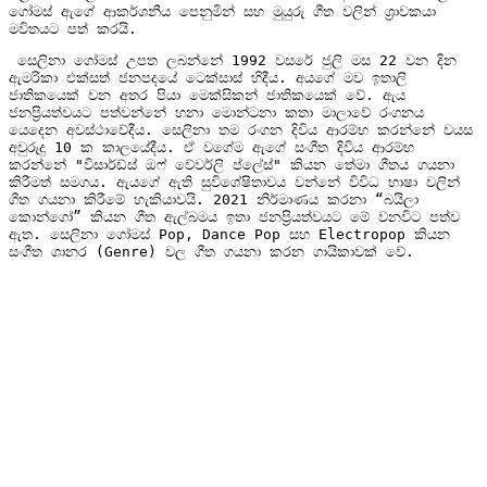
ගෝමස් ඇගේ ආකර්ශනීය පෙනුමින් සහ මුයුරු ගීත වලින් ශ්‍රාවකයා 
මවිතයට පත් කරයි.
 සෙලිනා ගෝමස් උපත ලබන්නේ 1992 වසරේ ජුලි මස 22 වන දින 
ඇමරිකා එක්සත් ජනපදයේ ටෙක්සාස් හිදීය. අයගේ මව ඉතාලි 
ජාතිකයෙක් වන අතර පියා මෙක්සිකන් ජාතිකයෙක් වේ. ඇය 
ජනප්‍රියත්වයට පත්වන්නේ හනා මොන්ටනා කතා මාලාවේ රංගනය 
යෙදෙන අවස්ථාවේදීය. සෙලිනා තම රංගන දිවිය ආරම්භ කරන්නේ වයස 
අවුරුදු 10 ක කාලයේදීය. ඒ වගේම ඇගේ සංගීත දිවිය ආරම්භ 
කරන්නේ "විසාර්ඩ්ස් ඔෆ් වේවර්ලි ප්ලේස්" කියන තේමා ගීතය ගයනා 
කිරීමත් සමගය. ඇයගේ ඇති සුවිශේෂිතාවය වන්නේ විවිධ භාෂා වලින් 
ගීත ගයනා කිරීමේ හැකියාවයි. 2021 නිර්මාණය කරනා “බයිලා 
කොන්ගෝ” කියන ගීත ඇල්බමය ඉතා ජනප්‍රියත්වයට මේ වනවිට පත්ව 
ඇත. සෙලිනා ගෝමස් Pop, Dance Pop සහ Electropop කියන 