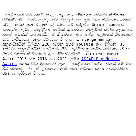
 සෙලිනාගේ මේ කෙටි කාලය තුල ඇය නිෂ්පාදන සමාගම් කිහිපයක 
හිමිකාරියකි. එනම් ඇඳුම්, සුවඳ විලවුන් සහ ඇත බෑග නිෂ්පාදන සමාගම් 
වේ.  තවත් ඉතා වැදගත් දේ තමයි මේ තරුණිය Unisef තානාපති 
තනතුරක් දැරීම. සෙල්ලිනා ගෝමස් කියන්නේ තවදුරටත් සංගීත ලෝකයට 
නමක් පමණක් නොවෙයි. ඒ කියන්නේ ඇය සංගීත ලෝකයේ ගිකාවකට 
වඩා ගායිකාවක් ලෙස වර්ධනය වී ඇත. instergaram තුල 
අනුගාමිකයින් මිලියන 220 ඉමවන අතර YouTube තුල මිලියනා 30 
ඉක්මවා අනුගාමිකයින් සෙලිනාට සිටි. ඇමරිකානු සංගීත සම්මානලාභී හා 
ගිනස් වාර්තා කිහිපයකට ඇය හිමිකම් කියයි. American Music 
Award 2016 සහ 2016 සිට 2021 දක්වා 
ASCAP Pop Music 
Awards
 නොකඩවා දිනාගෙන ඇත.  සෙලිනාගේ සංගීත දිවියේ මේ වන 
විට සම්මාන 124 ක් ලබාගෙන ඇති අතර සම්මාන සඳහා නාමයෝජනා 
359 ක් ඉදිරිපත් වී ඇත. 