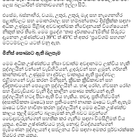
ලෙස බලධාරීන් ජනතාවගෙන් ඉල්ලා සිටී.
එසේම, බස්නාහිර, වයඹ, උතුර, උතුරු මැද සහ නැගෙනහිර
පළාත්වලට සහ මොනරාගල සහ හම්බන්තොට දිස්ත්‍රික්ක සඳහා
අධික උණුසුම පිළිබඳ අවවාදාත්මක නිවේදනයක් විශේෂයෙන්
නිකුත් කර තිබේ. මෙම ප්‍රදේශ ‘තාප දර්ශකයේ’(මිනිස් සිරුරට
දැනෙන උෂ්ණත්වය) 39°C ත් 45°C ත් අතර ‘ප්‍රවේශම් සහගත’
මට්ටම්වලට යටත් වනු ඇත.
මිනිස් සෞඛ්‍යට ඇති බලපෑම
මෙම අධික උෂ්ණත්වය නිසා වඩාත්ම අවදානමට ලක්විය හැකි
පුද්ගලයින් වන්නේ වැඩිහිටියන්, ළදරුවන් සහ ළමුන්, ගර්භනී
කාන්තාවන්, උණුසුම් හා දුර්වල වාතාශ්‍රය ඇති ප්‍රදේශවල
එළිමහනේ වැඩ කරන මිනිසුන්, ක්‍රීඩක ක්‍රීඩිකාවන් සහ
දරිද්‍රතාවයෙන් පෙළෙන පුද්ගලයින් ය. හෘද රෝග, ශ්වසන රෝග
සහ දියවැඩියාව වැනි දිගු කාලීන සෞඛ්‍ය තත්වයන් ඇති
පුද්ගලයින් හටද පීඩා ඇති විය හැකිය. තවද, ප්‍රති-හිස්ටමින්
(අසාත්මිකතා ඖෂධ) සහ ප්‍රති-මනෝ නාශක ඖෂධ වැනි ඇතැම්
ඖෂධ වර්ග භාවිතා කරන පුද්ගලයින් ද මෙම අධික උෂ්ණත්ව
කාලය තුලදී ඔවුන්ට බලපෑමක් නැති බවට ඔවුන්ගේ
වෛද්‍යවරුන්ගෙන් සහතික කර ගැනීම සඳහා විමසිලිමත් විය
යුතුය. අධික උෂ්ණත්වයට හුරු නොවූ විදේශයන්ගෙන්
පැමිණෙන පුද්ගලයන් ද සජලනය වීම සඳහා අමතර පූර්වාරක්ෂක
පියවර ගත යුතුය.