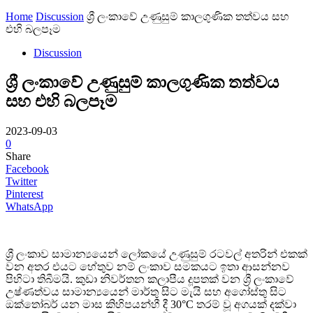
Home
Discussion
ශ්‍රී ලංකාවේ උණුසුම් කාලගුණික තත්වය සහ
එහි බලපෑම
Discussion
ශ්‍රී ලංකාවේ උණුසුම් කාලගුණික තත්වය
සහ එහි බලපෑම
2023-09-03
0
Share
Facebook
Twitter
Pinterest
WhatsApp
ශ්‍රී ලංකාව සාමාන්‍යයෙන් ලෝකයේ උණුසුම් රටවල් අතරින් එකක්
වන අතර එයට හේතුව නම් ලංකාව සමකයට ඉතා ආසන්නව
පිහිටා තිබීමයි. කුඩා නිවර්තන කලාපීය දූපතක් වන ශ්‍රී ලංකාවේ
උෂ්ණත්වය සාමාන්‍යයෙන් මාර්තු සිට මැයි සහ අගෝස්තු සිට
ඔක්තෝබර් යන මාස කිහිපයන්හී දී 30°C තරම් වූ අගයක් දක්වා