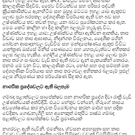
දක්වා ඉහළ ගොස් ඇත. IPCC කමිටුව මඟින්, ආන්තික
කාලගුණික සිදුවීම්, ජෛව විවිධත්වය සහ පරිසර පද්ධති
ක්‍රියාකාරීත්වය ඇනහිටීම සහ මුහුදු මට්ටම ඉහළ යාම ඇතුළුව
ලොව පුරා බරපතල දේශගුණික විපර්යාස ඇති වන බව සහ
උෂ්ණත්වය තව තවත් ඉහළ යන බවට පුරෝකථනය කර ඇත.
මෙම කෙටි කාලීන හා දිගු කාලීන බලපෑම් හැරුණු විට,
උෂ්ණත්වය ඉහළ යාම; උෂ්ණත්වය නිසා ඇතිවන ආතතිය, තාප
විඩාව සහ තාප ආඝාතය, නිදන්ගත විජලනය, දෛශික මගින්
බෝවන ආසාදනවල වැඩිවීම සහ මන්දපෝෂණය ඇතුළු විවිධ
යාන්ත්‍රණ ඔස්සේ මිනිස් සෞඛ්‍යයට සහ යහපැවැත්මට අහිතකර
ලෙස බලපෑ හැකිය. ගෝලීය උෂ්ණත්වය ඉහළ යාම ලොව පුරා
තාප තරංග සංඛ්‍යාව වැඩි කර ඇති බවට දැන් සැකයකින් තොරය.
එනම් මේ වන විට, කාලගුණික රටා, භෝග සහ පශු සම්පත් මත
දේශගුණික විපර්යාස සහ තාප තරංගවල අහිතකර බලපෑම් පුළුල්
ලෙස නිරූපණය කර පර්යේෂණ සිදු කර ඇත.
නාගරික ප්‍රදේශවලට ඇති බලපෑම
ගම්බද පළාත්වලට සාපේක්ෂව ඝන නාගරික ප්‍රදේශ දිවා රාත්‍රී වැඩි
උෂ්ණත්වයක් අත්විඳියි. එයට හේතුව වන්නේ, හිරුගේ තාපය
අවශෝෂණය කර නැවත විමෝචනය කරන මාර්ග සහ පදික
වේදිකා, ගොඩනැගිලි සහ අනෙකුත් මතුපිට පෘෂ්ඨ ගම්බද
පළාත්වලට සාපේක්ෂව වැඩි ප්‍රමාණයක්
නගරවල ඇති බැවිනි. එමනිසා, ශ්වසන අපහසුතා සහ තාප
විඩාව වැනි තාපය ආශ්‍රිත රෝග පිළිබඳව වඩාත් විමසිලිමත් වන