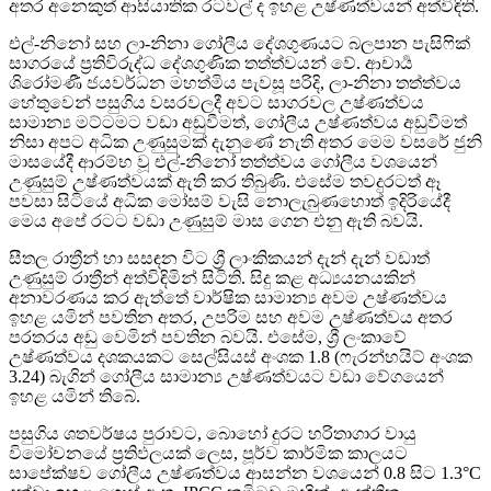
අතර අනෙකුත් ආසියාතික රටවල් ද ඉහළ උෂ්ණත්වයන් අත්විඳිති.
එල්-නිනෝ සහ ලා-නිනා ගෝලීය දේශගුණයට බලපාන පැසිෆික්
සාගරයේ ප්‍රතිවිරුද්ධ දේශගුණික තත්ත්වයන් වේ. ආචාර්‍ය
ශිරෝමණී ජයවර්ධන මහත්මිය පැවසූ පරිදි, ලා-නිනා තත්ත්වය
හේතුවෙන් පසුගිය වසරවලදී අවට සාගරවල උෂ්ණත්වය
සාමාන්‍ය මට්ටමට වඩා අඩුවීමත්, ගෝලීය උෂ්ණත්වය අඩුවීමත්
නිසා අපට අධික උණුසුමක් දැනුණේ නැති අතර මෙම වසරේ ජුනි
මාසයේදී ආරම්භ වූ එල්-නිනෝ තත්ත්වය ගෝලීය වශයෙන්
උණුසුම් උෂ්ණත්වයක් ඇති කර තිබුණි. එසේම තවදුරටත් ඈ
පවසා සිටියේ අධික මෝසම් වැසි නොලැබුණහොත් ඉදිරියේදී
මෙය අපේ රටට වඩා උණුසුම් මාස ගෙන එනු ඇති බවයි.
සීතල රාත්‍රීන් හා සසඳන විට ශ්‍රී ලාංකිකයන් දැන් දැන් වඩාත්
උණුසුම් රාත්‍රීන් අත්විඳිමින් සිටිති. සිදු කළ අධ්‍යයනයකින්
අනාවරණය කර ඇත්තේ වාර්ෂික සාමාන්‍ය අවම උෂ්ණත්වය
ඉහළ යමින් පවතින අතර, උපරිම සහ අවම උෂ්ණත්වය අතර
පරතරය අඩු වෙමින් පවතින බවයි. එසේම, ශ්‍රී ලංකාවේ
උෂ්ණත්වය දශකයකට සෙල්සියස් අංශක 1.8 (ෆැරන්හයිට් අංශක
3.24) බැගින් ගෝලීය සාමාන්‍ය උෂ්ණත්වයට වඩා වේගයෙන්
ඉහළ යමින් තිබේ.
පසුගිය ශතවර්ෂය පුරාවට, බොහෝ දුරට හරිතාගාර වායු
විමෝචනයේ ප්‍රතිඵලයක් ලෙස, පූර්ව කාර්මික කාලයට
සාපේක්ෂව ගෝලීය උෂ්ණත්වය ආසන්න වශයෙන් 0.8 සිට 1.3°C