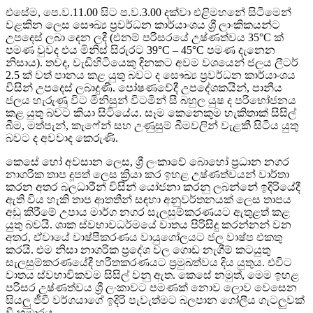
එසේම, පෙ.ව.11.00 සිට ප.ව.3.00 දක්වා එළිමහනේ සිටීමෙන්
වළකින ලෙස සෞඛ්‍ය ප්‍රවර්ධන කාර්යාංශය ශ්‍රී ලාංකිකයන්ට
උපදෙස් ලබා දෙන ලදී (එනම් පරිසරයේ උෂ්ණත්වය 35°C ක්
පමණ වුවද එය මිනිස් සිරුරට 39°C – 45°C පමණ දැනෙන
නිසාය). තවද, වැඩිහිටියෙකු දිනකට අවම වශයෙන් ජලය ලීටර්
2.5 ක් වත් පානය කළ යුතු බවට ද සෞඛ්‍ය ප්‍රවර්ධන කාර්යාංශය
විසින් උපදෙස් ලබාදුණි. පෝෂණවේදී උපදේශකයින්, පානීය
ජලය හැරුණු විට මිනිසුන් විටමින් සී බහුල යුෂ ද පරිභෝජනය
කළ යුතු බවට කියා සිටියේය. සෑම කෙනෙකුම හැකිතාක් සිසිල්
බීම, මත්පැන්, කැෆේන් සහ උණුසුම් බීමවලින් වැළකී සිටිය යුතු
බවට ද අවවාද කෙරුණි.
කෙසේ හෝ අවසාන ලෙස, ශ්‍රී ලංකාවේ බොහෝ ප්‍රධාන නගර
නාගරික තාප දූපත් ලෙස ක්‍රියා කර ඉහළ උෂ්ණත්වයන් වාර්තා
කරන අතර බලධාරීන් විසින් යෝජනා කරනු ලබන්නේ ඉදිරියේදී
ඇති විය හැකි තාප ආතතීන් සඳහා අනුවර්තනයක් ලෙස තාපය
අඩු කිරීමේ උපාය මාර්ග නගර සැලසුම්කරණයට ඇතුළත් කළ
යුතු බවයි. ශාක ස්වභාවධර්මයේ වාතය පිරිසිදු කරන්නන් වන
අතර, ඒවායේ වාෂ්පීකරණය වායුගෝලයට ජල වාෂ්ප එකතු
කරයි. එම නිසා නාගරික ප්‍රදේශ වල ගොඩ නැගීම් කටයුතු
සැලසුම්කරණයේදී හරිතකරණයට ප්‍රමුඛත්වය දිය යුතුය. එවිට
වාතය ස්වභාවිකවම සිසිල් වනු ඇත. කෙසේ නමුත්, මෙම ඉහළ
පරිසර උෂ්ණත්වය ශ්‍රී ලංකාවට පමණක් නොව ලොව වෙසෙන
සියලු ජීවී වර්ගයාගේ ඉදිරි පැවැත්මට බලපාන ගෝලීය ගැටලුවක්
වී හමාරය.