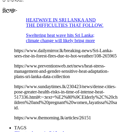
මූලාශ්‍ර:-
HEATWAVE IN SRI LANKA AND
THE DIFFICULTIES THAT FOLLOW.
Sweltering heat wave hits Sri Lanka;
climate change will likely bring more
https://www.dailymirror.lk/breaking-news/Sri-Lanka-
sees-rise-in-forest-fires-due-to-hot-weather/108-265965
https://www.preventionweb.net/news/heat-stress-
management-and-gender-sensitive-heat-adaptation-
plans-sri-lanka-data-collection
https://www.sundaytimes.lk/230423/news/dense-cities-
pose-greater-health-risks-in-time-of-intense-heat-
517336.html#:~:text=%E2%80%9CElderly%2C%20ch
ildren%20and%20pregnant%20women,Jayatissa%20sa
id.
https://www.themorning.lk/articles/26151
TAGS