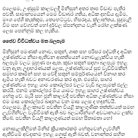
එලෙසම, උණුසුම් කාලවලදී මිනිසුන් අතර තාප විඩාව පැතිර
පවතී. සාමාන්‍යයෙන් මෙම විඩාබර ගතිය, අධික දහඩිය දැමීම,
මාංශ පේශි කැක්කුම, තෙහෙට්ටුව, හිසරදය, ක්ලාන්තය, සුදුමැලි
වීම සහ වේගවත් හෝ දුර්වල ස්පන්දනය වැනි රෝග ලක්ෂණ
ලෙස පෙන්නුම් කල හැකිය.
ජෛව විවිධත්වය මත බලපෑම
මිනිසුන් පමණක් නොව, සතුන්, ශාක සහ පරිසර පද්ධති ද අධික
උෂ්ණත්වය නිසා ඇතිවන ආතතියෙන් නොවැළැක්විය හැකි
බලපෑම් වලට මුහුණ පා ඇත. කුඩා සතුන් සඳහා බලපෑම ඉහළ
වනු ඇත; උදාහරණයක් ලෙස, උෂ්ණත්වයේ සුළු වැඩිවීමකින්
සමහර කෘමීන් සහ සංවේදී සතුන් සම්පූර්ණයෙන් විනාශ කර
දැමිය හැකි බවට අනාවරණය කර ඇත. එසේම, සාගර
උෂ්ණත්වය ඉහළ යාම කොරල්පර වලට වැඩි බලපෑමක් එල්ල
කරයි. එනම් කොරල්පර මිය යාමට ඉහළ සාගර උෂ්ණත්වය
හේතු වේ. මැයි සහ ජූනි කාලවදී පවතින අධික උෂ්ණත්වය නිසා
එම මාස කොරල්පර ඛාදනය වන මාස ලෙස ද හඳුන්වයි.
එලෙසම, ශ්‍රී ලංකාවේ පවතින වියළි කාලගුණික තත්ත්වයත් සමඟ
ලැව්ගිනිවල වැඩිවීමක් ඇති බව බලධාරීන්ගේ අවධානයට ලක්ව
තිබේ. පවතින වියලි කාලගුණයත් සමඟ සිතාමතා හෝ
නොසැලකිලිමත් මිනිස් ක්‍රියාකාරකම් හේතුවෙන් ලැව්ගිනි
ඇතිවීමේ අවදානම ඉහළ ගොස් ඇති බවත්, වනාන්තර සහිත