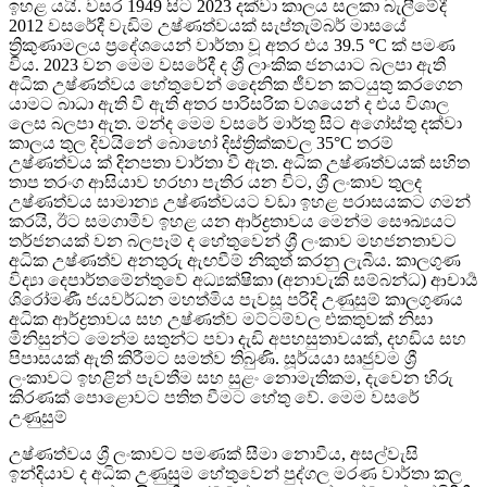
ඉහළ යයි. වසර 1949 සිට 2023 දක්වා කාලය සලකා බැලීමේදී
2012 වසරේදී වැඩිම උෂ්ණත්වයක් සැප්තැම්බර් මාසයේ
ත්‍රිකුණාමලය ප්‍රදේශයෙන් වාර්තා වූ අතර එය 39.5 °C ක් පමණ
විය. 2023 වන මෙම වසරේදී ද ශ්‍රී ලාංකික ජනයාට බලපා ඇති
අධික උෂ්ණත්වය හේතුවෙන් දෛනික ජීවන කටයුතු කරගෙන
යාමට බාධා ඇති වී ඇති අතර පාරිසරික වශයෙන් ද එය විශාල
ලෙස බලපා ඇත. මන්ද මෙම වසරේ මාර්තු සිට අගෝස්තු දක්වා
කාලය තුල දිවයිනේ බොහෝ දිස්ත්‍රික්කවල 35°C තරම්
උෂ්ණත්වය ක් දිනපතා වාර්තා වී ඇත. අධික උෂ්ණත්වයක් සහිත
තාප තරංග ආසියාව හරහා පැතිර යන විට, ශ්‍රී ලංකාව තුලද
උෂ්ණත්වය සාමාන්‍ය උෂ්ණත්වයට වඩා ඉහළ පරාසයකට ගමන්
කරයි, ඊට සමගාමීව ඉහළ යන ආර්ද්‍රතාවය මෙන්ම සෞඛ්‍යයට
තර්ජනයක් වන බලපෑම් ද හේතුවෙන් ශ්‍රී ලංකාව මහජනතාවට
අධික උෂ්ණත්ව අනතුරු ඇඟවීම් නිකුත් කරනු ලැබීය. කාලගුණ
විද්‍යා දෙපාර්තමේන්තුවේ අධ්‍යක්ෂිකා (අනාවැකි සම්බන්ධ) ආචාර්‍ය
ශිරෝමණී ජයවර්ධන මහත්මිය පැවසූ පරිදි උණුසුම් කාලගුණය
අධික ආර්ද්‍රතාවය සහ උෂ්ණත්ව මට්ටම්වල එකතුවක් නිසා
මිනිසුන්ට මෙන්ම සතුන්ට පවා දැඩි අපහසුතාවයක්, දහඩිය සහ
පිපාසයක් ඇති කිරීමට සමත්ව තිබුණි. සූර්යයා සෘජුවම ශ්‍රී
ලංකාවට ඉහළින් පැවතීම සහ සුළං නොමැතිකම, දැවෙන හිරු
කිරණක් පොළොවට පතිත වීමට හේතු වේ. මෙම වසරේ
උණුසුම්
උෂ්ණත්වය ශ්‍රී ලංකාවට පමණක් සීමා නොවීය, අසල්වැසි
ඉන්දියාව ද අධික උණුසුම හේතුවෙන් පුද්ගල මරණ වාර්තා කල