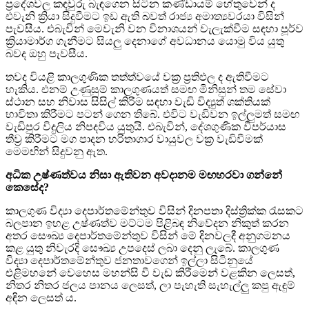
ප්‍රදේශවල කඳවුරු බැඳගෙන සිටින කණ්ඩායම් හේතුවෙන් ද
එවැනි ක්‍රියා සිදුවීමට ඉඩ ඇති බවත් රාජ්‍ය අමාත්‍යවරයා විසින්
පැවසීය. එබැවින් මෙවැනි වන විනාශයන් වැලැක්වීම සඳහා පූර්ව
ක්‍රියාමාර්ග ගැනීමට සියලු දෙනාගේ අවධානය යොමු විය යුතු
බවද ඔහු පැවසීය.
තවද වියළි කාලගුණික තත්ත්වයේ වක්‍ර ප්‍රතිඵල ද ඇතිවීමට
හැකිය. එනම් උණුසුම් කාලගුණයත් සමඟ මිනිසුන් තම සේවා
ස්ථාන සහ නිවාස සිසිල් කිරීම සඳහා වැඩි විද්‍යුත් ශක්තියක්
භාවිතා කිරීමට පටන් ගෙන තිබේ. එවිට වැඩිවන ඉල්ලුමත් සමඟ
වැඩිපුර විදුලිය නිපදවිය යුතුයි. එබැවින්, දේශගුණික විපර්යාස
තීව්‍ර කිරීමට මග පාදන හරිතාගාර වායුවල වක්‍ර වැඩිවීමක්
මෙමඟින් සිදුවනු ඇත.
අධික උෂ්ණත්වය නිසා ඇතිවන අවදානම මඟහරවා ගන්නේ
කෙසේද?
කාලගුණ විද්‍යා දෙපාර්තමේන්තුව විසින් දිනපතා දිස්ත්‍රික්ක රැසකට
බලපාන ඉහළ උෂ්ණත්ව මට්ටම පිළිබඳ නිවේදන නිකුත් කරන
අතර සෞඛ්‍ය දෙපාර්තමේන්තුව විසින් මේ දිනවලදී අනුගමනය
කළ යුතු නිවැරදි සෞඛ්‍ය උපදෙස් ලබා දෙනු ලැබේ. කාලගුණ
විද්‍යා දෙපාර්තමේන්තුව ජනතාවගෙන් ඉල්ලා සිටිනුයේ
එළිමහනේ වෙහෙස මහන්සි වී වැඩ කිරීමෙන් වළකින ලෙසත්,
නිතර නිතර ජලය පානය ලෙසත්, ලා පැහැති සැහැල්ලු කපු ඇඳුම්
අඳින ලෙසත් ය.