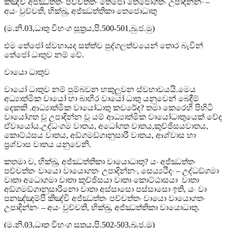
කිඤ්චි අජ්ඣත්තං පච්චත්තං තෙජො තෙජොගතං උපාදින්නං –
අයං වුච්චති, භික්ඛු, අජ්ඣත්තිකා තෙජොධාතු
(ම.නි.03,ධාතු විභංග සූත්‍රය,පි.500-501,බු.ජ.මු)
එම තේජෝ ස්වභායද සත්ත්ව පුද්ගලත්වයෙන් තොර බැවින්
තේජෝ ධාතුව නම් වේ.
වායො ධාතුව
වායෝ ධාතුව නම් පුම්බවන හකුලුවන ස්වභාවයයි.මෙය
අධ්‍යාත්මික වායෝ හා බාහිර වායෝ ධාතු යනුවෙන් බෙදීම්
දෙකකි .ආධ්‍යාත්මික වායෝධාතු කවරේද? තමා කෙරෙහි පිහිටි
වායෝගත වූ උපාදින්න වූ යම් ආධ්‍යාත්මික වායෝධාතුයෙක් වේද
ඒවායෝය.උද්ධංගම වාතය, අධෝගත වාතය,කුච්ඡිසයවාතය,
කොට්ඨසය වාතය, අඞ්ගමඞ්ගානුසාරී වාතය, ආශ්වාස හා
ප්‍රශ්වාස වාතය යනුවෙනි.
කතමා ච, භික්ඛු, අජ්ඣත්තිකා වායොධාතු? යං අජ්ඣත්තං
පච්චත්තං වායො වායොගතං උපාදින්නං, සෙය්‍යථිදං – උද්ධඞ්ගමා
වාතා අධොගමා වාතා කුච්ඡිසයා වාතා කොට්ඨාසයා වාතා
අඞ්ගමඞ්ගානුසාරිනො වාතා අස්සාසො පස්සාසො ඉති, යං වා
පනඤ්ඤම්පි කිඤ්චි අජ්ඣත්තං පච්චත්තං වායො වායොගතං
උපාදින්නං – අයං වුච්චති, භික්ඛු, අජ්ඣත්තිකා වායොධාතු.
(ම.නි.03,ධාතු විභංග සූත්‍රය,පි.502-503,බු.ජ.මු)