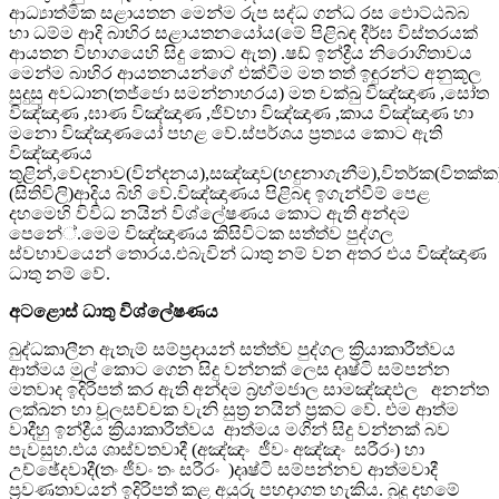
ආධ්‍යාත්මික සළායතන මෙන්ම රුප සද්ධ ගන්ධ රස ඵොට්ඨබ්බ
හා ධම්ම ආදි බාහිර සළායතනයෝය(මේ පිළිබඳ දීර්ඝ විස්තරයක්
ආයතන විභාගයෙහි සිදු කොට ඇත) .ෂඩ් ඉන්ද්‍රීය නිරොගිතාවය
මෙන්ම බාහිර ආයතනයන්ගේ එක්වීම මත තත් ඉඳුරන්ට අනුකූල
සුදුසු අවධාන(තජ්ජො සමන්නාහරය) මත චක්ඛු විඤ්ඤාණ ,සෝත
විඤ්ඤාණ ,ඝාණ විඤ්ඤාණ ,ජිව්හා විඤ්ඤාණ ,කාය විඤ්ඤාණ හා
මනො විඤ්ඤාණයෝ පහළ වේ.ස්පර්ශය ප්‍රත්‍යය කොට ඇති
විඤ්ඤාණය
තුළින්,වේදනාව(වින්දනය),සඤ්ඤාව(හඳුනාගැනීම),විතර්ක(විතක්
(සිතිවිලි)ආදිය බිහි වේ.විඤ්ඤාණය පිළිබඳ ඉගැන්වීම් පෙළ
දහමෙහි විවිධ නයින් විශ්ලේෂණය කොට ඇති අන්දම
පෙනේ්.මෙම විඤ්ඤාණය කිසිවිටක සත්ත්ව පුද්ගල
ස්වභාවයෙන් තොරය.එබැවින් ධාතු නම් වන අතර එය විඤ්ඤාණ
ධාතු නම් වේ.
අටළොස් ධාතු විශ්ලේෂණය
බුද්ධකාලීන ඇතැම් සම්ප්‍රදායන් සත්ත්ව පුද්ගල ක්‍රියාකාරීත්වය
ආත්මය මුල් කොට ගෙන සිදු වන්නක් ලෙස දෘෂ්ටි සම්පන්න
මතවාද ඉදිරිපත් කර ඇති අන්දම බ්‍රහ්මජාල සාමඤ්ඤඵල අනන්ත
ලක්ඛන හා චූලසච්චක වැනි සුත්‍ර නයින් ප්‍රකට වේ. එම ආත්ම
වාදීහු ඉන්ද්‍රීය ක්‍රියාකාරීත්වය ආත්මය මගින් සිදු වන්නක් බව
පැවසුහ.එය ශාස්වතවාදී (අඤ්ඤං ජීවං අඤ්ඤං සරීරං) හා
උච්ඡේදවාදී(තං ජීවං තං සරීරං )දෘෂ්ටි සම්පන්නව ආත්මවාදී
ප්‍රවණතාවයන් ඉදිරිපත් කළ අයුරු පහදාගත හැකිය. බුදු දහමේ