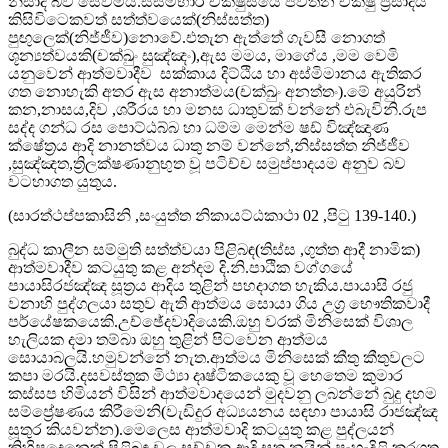
නිසාද බව සෙවීමයි.සසම්භාර චක්ෂුසයේ පවතින චක්ෂු ප්‍රසාදය
කිසිවිටෙකවත් සත්ත්වයෙක්(නිස්සත්ත)
පුඟුලෙක්(නිජ්ජීව)නොවේ.එතැන ඇත්තේ ගැවසී නොගත්
ශූන්‍යත්වයකි(චක්ඛුං සුඤ්ඤං),ඇස මමය, මාගේය ,මම වෙමි
යනුවෙන් ආත්මවාදීව සක්කාය දිට්ඨිය හා අස්මිමානය ඇතිකර
ගත නොහැකි අතර ඇස අනාත්මය(චක්ඛුං අනත්තං).මේ අයුරින්
කන,නාසය,දිව ,ශරීරය හා මනස ධාතුවක් වන්නේ එබැවිනි.රුප
සද්ද ගන්ධ රස පොට්ඨබ්බ හා ධම්ම මෙන්ම ෂඩ් විඤ්ඤාණ
ක්ෂේත්‍රය ආදි නානත්වය ධාතු නම් වන්නේ,නිස්සත්ත නිජ්ජීව
,සුඤ්ඤත,ත්‍රිලක්ෂණානුභුත වූ පටිච්ච සමුප්පාදයම අනුව බව
වටහාගත යුතුය.
(සාරත්ථප්පකාසිනි ,සංයුත්ත නිකායට්ඨකාථා 02 ,පිටු 139-140.)
බුද්ධ කාලීන සම්මුති සත්ත්වයා පිළිබඳ(තිස්ස ,ගුත්ත ආදී නාමික)
ආත්මවාදීව කටයුතු කළ අන්දම දි.නි.පාඨික වග්ගයේ
පායාසිරජඤ්ඤ සූත්‍රය ආදිය තුළින් පහදාගත හැකිය.පායාසි රජු
වනාහි පුද්ගලයා සතුව ඇති ආත්මය සොයා ගිය උග්‍ර භෞතිකවාදී
පර්යේෂකයෙකි.උච්ඡේදවාදියෙකි.ඔහු වරක් මිනිසෙක් විශාල
හැලියක දමා තම්බා ඔහු තුළින් පිටවෙන ආත්මය
සොයාබලයි.හමුවන්නේ නැත.ආත්මය මිනිසෙක් කීතු කීතුවලට
කපා මරයි.දසවස්තුක මිථ්‍යා දෘෂ්ටිකයෙකු වූ හෙතෙම කුමාර
කස්සප හිමියන් විසින් ආත්මවාදයෙන් මුදවනු ලබන්නේ බුදු දහම
සම්ප්‍රේෂණය කිරීමෙනි(වැඩිදුර අධ්‍යයනය සඳහා පායාසි රාජඤ්ඤ
සූතුර කියවන්න).මෙලෙස ආත්මවාදි කටයුතු කළ පුද්ලයන්
කිහිපදෙනෙක් පිළිබඳ චූල සච්චක ආදි සූත්‍ර නයින් පැහැදිළි කරගත