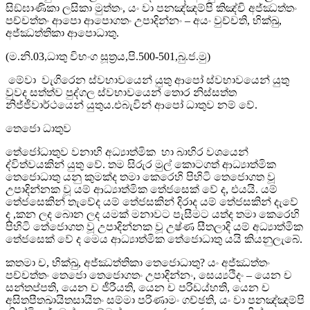
සිඞ්ඝාණිකා ලසිකා මුත්තං, යං වා පනඤ්ඤම්පි කිඤ්චි අජ්ඣත්තං
පච්චත්තං ආපො ආපොගතං උපාදින්නං – අයං වුච්චති, භික්ඛු,
අජ්ඣත්තිකා ආපොධාතු.
(ම.නි.03,ධාතු විභංග සූත්‍රය,පි.500-501,බු.ජ.මු)
මේවා වැගිරෙන ස්වභාවයෙන් යුතු ආපෝ ස්වභාවයෙන් යුතු
වුවද සත්ත්ව පුද්ගල ස්වභාවයෙන් තොර නිස්සත්ත
නිජ්ජීවාර්ථයෙන් යුතුය.එබැවින් ආපෝ ධාතුව නම් වේ.
තෙජො ධාතුව
තේජෝධාතුව වනාහි අධ්‍යාත්මික හා බාහිර වශයෙන්
ද්විත්වයකින් යුතු වේ. තම සිරුර මුල් කොටගත් ආධ්‍යාත්මික
තෙජොධාතු යනු කුමක්ද තමා කෙරෙහි පිහිටි තෙජොගත වූ
උපාදින්නක වූ යම් ආධ්‍යාත්මික තේජසෙක් වේ ද, එයයි. යම්
තේජසෙකින් තැවේද යම් තේජසකින් දිරාද යම් තේජසකින් දැවේ
ද ,කන ලද බොන ලද යමක් මනාවට පැසීමට යත්ද තමා කෙරෙහි
පිහිටි තේජොගත වූ උපාදින්නක වූ උෂ්ණ සීතලාදි යම් අධ්‍යාත්මික
තේජසෙක් වේ ද මෙය ආධ්‍යාත්මික තේජොධාතු යයි කියනුලැබේ.
කතමා ච, භික්ඛු, අජ්ඣත්තිකා තෙජොධාතු? යං අජ්ඣත්තං
පච්චත්තං තෙජො තෙජොගතං උපාදින්නං, සෙය්‍යථිදං – යෙන ච
සන්තප්පති, යෙන ච ජීරීයති, යෙන ච පරිඩය්හති, යෙන ච
අසිතපීතඛායිතසායිතං සම්මා පරිණාමං ගච්ඡති, යං වා පනඤ්ඤම්පි