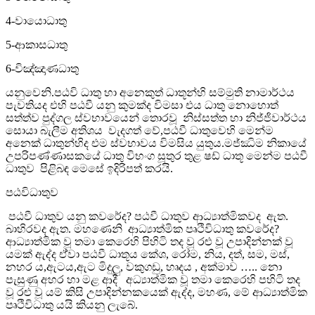
4-වායොධාතු
5-ආකාසධාතු
6-විඤ‍්ඤාණධාතු
යනුවෙනි.පඨවි ධාතු හා අනෙකුත් ධාතූන්හි සම්මුති නාමාර්ථය
පැවතියද එහි පඨවී යනු කුමක්ද විමසා එය ධාතු නොහොත්
සත්ත්ව පුද්ගල ස්වභාවයෙන් තොරවූ නිස්සත්ත හා නිජ්ජිවාර්ථය
සොයා බැලීම අතිශය වැදගත් වේ,පඨවී ධාතුවෙහි මෙන්ම
අනෙක් ධාතුන්හිද එම ස්වභාවය විමසිය යුතුය.මජ්ඣිම නිකායේ
උපරිපණ්ණාසකයේ ධාතු විභංග සූතුර තුළ ෂඩ් ධාතූ මෙන්ම පඨවී
ධාතුව පිළිබඳ මෙසේ ඉදිරිපත් කරයි.
පඨවිධාතුව
පඨවී ධාතුව යනු කවරේද? පඨවී ධාතුව ආධ්‍යාත්මිකවද ඇත.
බාහිරවද ඇත. මහණෙනි ආධ්‍යාත්මික පෘථිවිධාතු කවරේද?
ආධ්‍යාත්මික වූ තමා කෙරෙහි පිහිටි තද වූ රළු වූ උපාදින්නක් වූ
යමක් ඇද්ද ඒ්වා පඨවී ධාතූය කේශ, රෝම, නිය, දත්, සම, මස්,
නහර ය,ඇටය,ඇට මිදුලු, වකුගඩු, හෘදය , අක්මාව ….. නො
පැසුණු අහර හා මළ ආදී අධ්‍යාත්මික වූ තමා කෙරෙහි පහිටි තද
වූ රළු වූ යම් කිසි උපාදින්නකයෙක් ඇද්ද, මහණ, මේ ආධ්‍යාත්මික
පෘථිවිධාතු යයි කියනු ලැබේ.