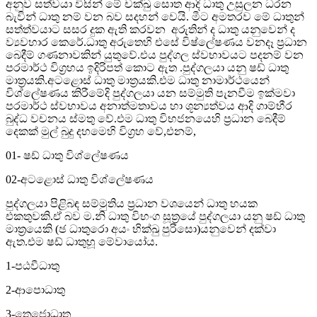
අනුව සත්වයා විසින් මේ චක්ඛු සොත ආදි ධාතු උසුලන ධරන
බැවින් ධාතු නම් වන බව සදහන් වෙයි. මීට අමතරව මේ ධාතුන්
සත්ත්වයාට සසර දුක ඇති කරවන අරුතින් ද ධාතු යනුවෙන් ද
ව්‍යවහාර කෙරේ.ධාතු අරුතෙහි එසේ විෂ්ලේෂණය වනදෑ ප්‍රධාන
බෙදීම් ගණනාවකින් යුතුවේ.එය පුද්ගල ස්වභාවයට පදනම් වන
පරමාර්ථ විග්‍රහය ඉදිරිපත් කොට ඇත .පුද්ගලයා යනු ෂඩ් ධාතු
මාත්‍රයකි.අටළොස් ධාතු මාත්‍රයකි.එම ධාතු නාමාර්ථයෙන්
විශ්ලේෂණය කිරීමේදි පුද්ගලයා යන සම්මුති පැනවීම ඉක්මවා
පරමාර්ථ ස්වභාවය අනාත්මතාවය හා ශූන්‍යත්වය ආදි ගාම්භීර
බුද්ධ වචනය ස්මතු වේ.එම ධාතු විභජනයෙහි ප්‍රධාන බෙදීම්
දෙකක් මුල් බුදු දහමෙහි විග්‍රහ වේ,එනම්,
01- ෂඩ් ධාතු විශ්ලේෂණය
02-අටළොස් ධාතු විශ්ලේෂණය
පුද්ගලයා පිළිබඳ සම්මුතිය ප්‍රධාන වශයෙන් ධාතු හයක
එකතුවකි.ඒ බව ම.නි ධාතු විභංග සූත්‍රයේ පුද්ගලයා යනු ෂඩ් ධාතු
මාත්‍රයෙකි (ඡ ධාතුරො අයං භික්ඛු පුරිසො)යනුවෙන් දක්වා
ඇත.එම ෂඩ් ධාතුහූ මේවායෝය.
1-පඨවීධාතු
2-ආපොධාතු
3-තෙජොධාතු