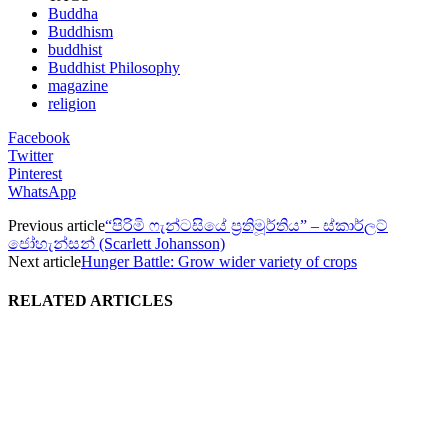
Buddha
Buddhism
buddhist
Buddhist Philosophy
magazine
religion
Facebook
Twitter
Pinterest
WhatsApp
Previous article
“පිරිමි ෆැන්ටසියේ ප්‍රතිමූර්තිය” – ස්කාර්ලට්
ජෝහැන්සන් (Scarlett Johansson)
Next article
Hunger Battle: Grow wider variety of crops
RELATED ARTICLES