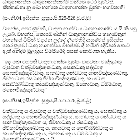
ධාතුනානත‍්තං ධාතුනානත‍්තන‍්ති භන‍්තෙ ථෙර වුච‍්චති.
කිත‍්තාවතා නු ඛො භන‍්තෙ ධාතුනානත‍්තං වුත‍්තං භගවතාති?
(සං.නි.04,ඉසිදත්ත සූත්‍රය,පි.525-526,බු.ජ.මු)
වහන්ස, තෙරණුවනි, ධාතුනානාත්ව ය ධාතුනානාත්ව ය යි කියනු
ලැබේ. වහන්ස, කොපමණකින් ධාතුනානාත්වය භාග්‍යවතුන්
වහන්සේ විසින් වදාරන ලද්දේ ද?මෙහිදී ආයුෂ්මත් ඉසිදත්ත
තෙරණුවෝ ධාතු නානත්වය විභජ්ජවාදී නයින් ඉදිරිපත් කොට
ඇති අන්දම මූලාශ්‍රය විමසීමේදි පසක් කොටගත හැකිය.
“ඉදං ඛො ගහපති ධාතුනානත‍්තං වුත‍්තං භගවතා: චක‍්ඛුධාතු
රූපධාතු චක‍්ඛුවිඤ‍්ඤාණධාතු, සොතධාතු සද‍්දධාතු
සොතවිඤ‍්ඤාණධාතු, ඝානධාතු ගන්‍ධධාතු ඝානවිඤ‍්ඤාණධාතු,
ජිව‍්හාධාතු රසධාතු ජිව‍්හාවිඤ‍්ඤාණධාතු, කායධාතු
ඵොට‍්ඨබ‍්බධාතු කායවිඤ‍්ඤාණධාතු, මනොධාතු, ධම‍්මධාතු,
මනොවිඤ‍්ඤාණධාතු”
(සං.නි.04,ඉසිදත්ත සූත්‍රය,පි.525-526,බු.ජ.මු)
චක්ඛුධාතු ය රූපධාතු ය චක්ඛුවිඤ්ඤාණධාතු ය, සොතධාතු ය
සද්දධාතු ය සොතවිඤ්ඤාණධාතු ය, ඝානධාතු ය ගන්ධධාතු ය
ඝානවිඤ්ඤාණධාතු ය, ජිව්හාධාතු ය රසධාතු ය
ජිව්හාවිඤ්ඤාණධාතු ය, කායධාතු ය පොට්ඨබ්බධාතු ය
කායවිඤ්ඤාණධාතු ය, මනොධාතු ය ධම්මධාතු ය
මනොවිඤ්ඤාණධාතු ය යි.