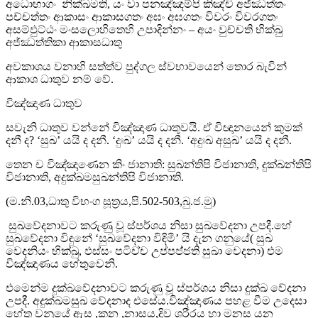
අධොභාගං නික්ඛමති, යං වා පනඤ්ඤම්පි කිඤ්චි අජ්ඣත්තං
පච්චත්තං ආකාසං ආකාසගතං අඝං අඝගතං විවරං විවරගතං
අසම්ඵුට්ඨං මංසලොහිතෙහි උපාදින්නං – අයං වුච්චති භික්ඛු
අජ්ඣත්තිකා ආකාසධාතු
අවකාශය වනාහි සත්ත්ව පුද්ගල ස්වභාවයෙන් තොර බැවින්
ආකාශ ධාතුව නම් වේ.
විඤ්ඤාණ ධාතුව
සවැනි ධාතුව වන්නේ විඤ්ඤාණ ධාතුවයි. ඒ විඥානයෙන් කුමක්
දනී ද? ‘සුඛ’ යයි ද දනී. ‘දුඃඛ’ යයි ද දනී. ‘අදුඃඛ අසුඛ’ යයි ද දනී.
තෙන ච විඤ‍්ඤාණෙන කිං ජානාති: සුඛන‍්තිපි විජානාති, දුක‍්ඛන‍්තිපි
විජානාති, අදුක‍්ඛමසුඛන‍්තිපි විජානාති.
(ම.නි.03,ධාතු විභංග සූත්‍රය,පි.502-503,බු.ජ.මු)
සුඛවේදනාවට කරුණු වූ ස්පර්ශය නිසා සුඛවේදනා උපදී.හේ
සුඛවේදනා විඳුනේ ‘සුඛවේදනා විඳිමී’ යි දැන ගනුයේ( සුඛ
වෙදනියං භික‍්ඛු, ඵස‍්සං පටිච‍්ච උප‍්පජ‍්ජති සුඛා වෙදනා) එම
විඤ්ඤාණය හේතුවෙනි.
එමෙන්ම දුක්ඛවේදනාවට කරුණු වූ ස්පර්ශය නිසා දුක්ඛ වේදනා
උපදී. අදුක්ඛමසුඛ වේදනාද එසේය.විඤ්ඤාණය පහළ වීම උදෙසා
හේතු වනුයේ ඇස ,කන ,නාසය,දිව ශරීරය හා මනස යන