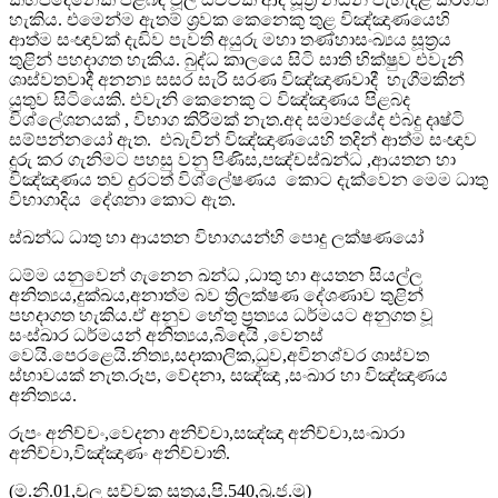
හැකිය. එමෙන්ම ඇතම් ශ්‍රවක කෙනෙකු තුළ විඤ්ඤාණයෙහි
ආත්ම සංඥාවක් දැඩිව පැවති අයුරු මහා තණ්හාසංඛ්‍යය සූත්‍රය
තුළින් පහදාගත හැකිය. බුද්ධ කාලයෙ සිටි සාති භික්ෂුව එවැනි
ශාස්වතවාදී අනන්‍ය සසර සැරි සරණ විඤ්ඤාණවාදී හැගීමකින්
යුතුව සිටියෙකි. එවැනි කෙනෙකු ට විඤ්ඤාණය පිළබද
විශ්ලේශනයක් , විභාග කිරිමක් නැත.අද සමාජයේද එබදු දෘෂ්ටි
සම්පන්නයෝ ඇත. එබැවින් විඤ්ඤාණයෙහි තදින් ආත්ම සංඥාව
දුරු කර ගැනිමට පහසු වනු පිණිස,පඤ්චස්ඛන්ධ ,ආයතන හා
විඤ්ඤාණය තව දුරටත් විශ්ලේෂණය කොට දැක්වෙන මෙම ධාතු
විභාගාදිය දේශනා කොට ඇත.
ස්ඛන්ධ ධාතු හා ආයතන විභාගයන්හි පොදු ලක්ෂණයෝ
ධම්ම යනුවෙන් ගැනෙන ඛන්ධ ,ධාතු හා අයතන සියල්ල
අනිත්‍යය,දුක්ඛය,අනාත්ම බව ත්‍රිලක්ෂණ දේශණාව තුළින්
පහදාගත හැකිය.ඒ අනුව හේතු ප්‍රත්‍යය ධර්මයට අනුගත වූ
සංස්ඛාර ධර්මයන් අනිත්‍යය,බිඳෙයි ,වෙනස්
වෙයි.පෙරළෙයි.නිත්‍ය,සදාකාලික,ධුව,අවිනශ්වර ශාස්වත
ස්භාවයක් නැත.රූප, වේදනා, සඤ්ඤා ,සංඛාර හා විඤ්ඤාණය
අනිත්‍යය.
රුපං අනිච්චං,වෙදනා අනිච්චා,සඤ්ඤා අනිච්චා,සංඛාරා
අනිච්චා,විඤ්ඤාණං අනිච්චාති.
(ම.නි.01,චූල සච්චක සූත්‍රය,පි.540,බු.ජ.මු)