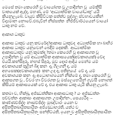
මෙසේ තමා කෙරෙහි වූ වායෝගත වූ උපාදින්න වූ යම්කිසි
වාතයෙක් ඇද්ද, මහණ, මේ ‘ආධ්‍යාත්මික වායෝධාතු’ යයි
කියනුලැබේ. වායුව කිසිවිටක සත්ත්ව පුද්ගල ස්වභාවයකින්
විද්‍යමාන නොවේ.එබැවින් නිස්සත්ත නිජ්ජිවාර්ථයෙන් වායෝ
ධාතු නම් වේ.
ආකාශ ධාතුව
ආකාස ධාතුව යනු කවරේද?ආකාස ධාතුවද අධ්‍යාත්මික හා බාහිර
ආකාස ධාතුව යනුවෙන් බෙදීම් දෙකකි. ආධ්‍යාත්මික
ආකාසධාතුව යනු කුමක්ද ?තමා කෙරෙහි වූ ආකාසගත වූ
උපාදින්න වූ යම් ආධ්‍යාත්මික ආකාසයෙක්(අවකාශ⁣යක්) වේද
එයයි.කන්සිදුරු, නහස් සිදුරු, මුව දොර ආදිය මෙන්ම යම්
අවකාශයක් තුළින් බිඳ කන දෑ ගිලගනී ද, යම්
අහසෙක(අවකාශයක) කන ලද දෑ පතිනුයේ වේ ද, යම්
අවකාශයක කන දෑ අධොභාගයෙන් නික්මේ ද, තමා කෙරෙහි වූ
ආකසගත වූ , විවර හා විවරගත වූ මස්ලෙහෙයින් ගැවසී නොගත්
කිසියම් ආකාසයෙක් වේ ද, එය ආකාස ධාතු යැයි කියනු ලැබේ.
කතමා ච, භික්ඛු, අජ්ඣත්තිකා ආකාසධාතු ? යං අජ්ඣත්තං
පච්චත්තං ආකාසං ආකාසගතං උපාදින්නං, සෙය්‍යථිදං –
කණ්ණච්ඡිද්දං නාසච්ඡිද්දං මුඛද්වාරං යෙන ච
අසිතපීතඛායිතසායිතං අජ්ඣොහරති, යත්ථ ච
අසිතපීතඛායිතසායිතං සන්තිට්ඨති, යෙන ච අසිතපීතඛායිතසායිතං