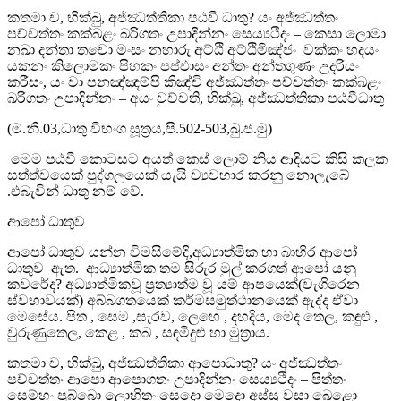
කතමා ච, භික්ඛු, අජ්ඣත්තිකා පඨවී ධාතු? යං අජ්ඣත්තං
පච්චත්තං කක්ඛළං ඛරිගතං උපාදින්නං සෙය්‍යථිදං – කෙසා ලොමා
නඛා දන්තා තචො මංසං නහාරු අට්ඨි අට්ඨිමිඤ්ජං වක්කං හදයං
යකනං කිලොමකං පිහකං පප්ඵාසං අන්තං අන්තගුණං උදරියං
කරීසං, යං වා පනඤ්ඤම්පි කිඤ්චි අජ්ඣත්තං පච්චත්තං කක්ඛළං
ඛරිගතං උපාදින්නං – අයං වුච්චති, භික්ඛු, අජ්ඣත්තිකා පඨවීධාතු
(ම.නි.03,ධාතු විභංග සූත්‍රය,පි.502-503,බු.ජ.මු)
මෙම පඨවී කොටසට අයත් කෙස් ලොම් නිය ආදියට කිසි කලක
සත්ත්වයෙක් පුද්ගලයෙක් යැයි ව්‍යවහාර කරනු නොලැබේ
.එබැවින් ධාතු නම් වේ.
ආපෝ ධාතුව
ආපෝ ධාතුව යන්න විමසීමේදි,අධ්‍යාත්මික හා බාහිර ආපෝ
ධාතුව ඇත. ආධ්‍යාත්මික තම සිරුර මුල් කරගත් ආපෝ යනු
කවරේද? අධ්‍යාත්මිකවූ ප්‍රත්‍යාත්ම වූ යම් ආපයෙක්(වැගිරෙන
ස්වභාවයක්) අබ්බගතයෙක් කර්මසමුත්ථානයෙක් ඇද්ද ඒවා
මෙසේය. පිත , සෙම ,සැරව, ලෙහෙ , දහදිය, මෙද තෙල, කඳුළු ,
වුරුණුතෙල, කෙළ , කබ , සඳමිදුළු හා මුත්‍රාය.
කතමා ච, භික්ඛු, අජ්ඣත්තිකා ආපොධාතු? යං අජ්ඣත්තං
පච්චත්තං ආපො ආපොගතං උපාදින්නං සෙය්‍යථිදං – පිත්තං
සෙම්හං පුබ්බො ලොහිතං සෙදො මෙදො අස්සු වසා ඛෙළො