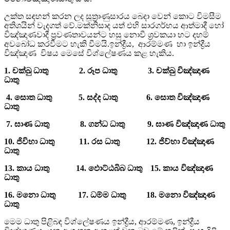
උක්ත සඳහන් කරන ලද සූත්‍රාණුසාරය බෙදා වෙන් කොට විමසීම
අතිශයින් වැදගත් වේ.මක්නිසාද යත් එහි සාරගර්භය ආත්මාදී හෝ
විඤ්ඤාණවාදී ප්‍රවණතාවයන්ට හසු නොවී ශ්‍රවකයා හට දහම්
අවබෝධ කරවීමට හැකි වීමයි.ඉන්ද්‍රීය, ආරම්මණ හා ඉන්ද්‍රීය
විඤ්ඤාණ විෂය මෙසේ විශ්ලේෂණය කළ හැකිය.
1. චක්ඛු ධාතු 2. රූප ධාතු 3. චක්ඛු විඤ්ඤාණ
ධාතු
4. සොත ධාතු 5. සද්ද ධාතු 6. සොත විඤ්ඤාණ
ධාතු
7. ඝාණ ධාතු 8. ගන්ධ ධාතු 9. ඝාණ විඤ්ඤාණ ධාතු
10. ජිවිහා ධාතු 11. රස ධාතු 12. ජිව්හා විඤ්ඤාණ
ධාතු
13. කාය ධාතු 14. ඵොට්ඨබිබ ධාතු 15. කාය විඤ්ඤාණ
ධාතු
16. මනො ධාතු 17. ධම්ම ධාතු 18. මනො විඤ්ඤාණ
ධාතු
මෙම ධාතු පිළිබඳ විශ්ලේෂණය ඉන්ද්‍රීය, ආරම්මණ, ඉන්ද්‍රීය