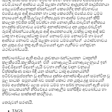
වෙමි,මාගේ ආත්මය යැයි සළකා ගන්නට ආශ්‍රැතවත් පෘථුජ්ජනයා
පෙළඹෙති.අනෙකුත් ස්ඛන්ධයන් කෙරෙහිද තත් ස්වභාවය
එසේය.ඇස ආදි ආයතන හා ධාතු කෙරෙහිද එසේය.එම ධම්ම
න්‍යායෙන් ඇති සියල්ලෝ නිත්‍ය,සුඛ හා ආත්ම වශයෙන් කිසි
කලෙක ඉච්ඡිත පරිදි පවත්වා ගත නොහැකිය.එබැවින් අනිත්‍යය
හා දුක්ඛ ස්වභාවය මෙන්ම අනාත්මතාවය දත යුතුය.එබැවින්
රූපාදි ස්ඛාන්ධයෝද,ඇස ආදි ආයතනයෝද ,චක්ඛු ධාතු ආදි ෂඩ්
ධාතු හා අටළොස්ධාතූ මගේ නොවේ.මම නොවෙමි හා මගේ
ආත්මය නොවේ යැයි සළකා මෙම ධම්මයන්ගේ යථාස්වභාවය
දත යුතුය.එය තතු ඇති සැටියෙන් දැන ගැනීමට හේතුවන
යථාවබෝධයයි.
තත්වාබෝධය ඇති ආර්‍යය ශ්‍රාවකයා ඛන්ධායතන ධාතූන්හි
කලකිරෙයි.කලකිරුනේ එහි නොඇලෙයි.නොඇලෙනුයේ ඉන්
මිදේ.මිදුනේ මිදුනේ යැයි වටහා ගනී.බුදු වදන වනුයේ
චිත්තක්ෂණ පාසා බිඳී යන ස්ඛන්ධ ධාතු අයතනයන්හි
පටිච්චසමුප්පන්න වූ අනිත්‍යය දුක්ඛා අනාත්මාදියෙන් සමන්විත වූ
මූල සාධක සමූහයක් බව පසක් කොට ගත යුතුය.බුදු සමයෙහි
පරම අපේක්ෂාව ලෙස මෙම ධම්ම හා සබ්බ න්‍යායෙන් ඇති මෙම
මූල සාධකයන්හි නිර්වේදය නොඇලීම සන්සිඳීම අවබෝධය හා
නිර්වාණය සාක්ෂාත් කරලීමය.
තෙරුවන් සරණයි.
TAGS