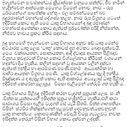
ඉගැන්වෙන පංචස්කන්ධය ක්‍රියාත්මක වනුයෙ සත්ත්ව, ජීව නමින්
හැදින්වෙන ආත්මයක මෙහෙය විමෙන් නොව නාම – රූප
ධර්මයන්ගේ සාපේක්ෂ හේතු – ඵල සම්බන්ධයෙන් බව
බුදුරජාණන් වහන්සේ දේශණා කළහ. නාම රුප විග්‍රහය යටතේ
ඉදිරිපත් කොට ඇති මෙම ධාතු විභාගයෙන් ද බුදු රජාණන්
වහන්සේ අපේක්ෂා කොට ඇත්තේ පූර්වෝක්ත පරිදි නිස්සන්ත,
නිජ්ජව භාවය ප්‍රකට කිරිම සඳහාය.
බුදු සහමෙහි ඉගැන්වෙන ධාතු විභාගය අනුව ෂඩ් ධාතු මෙන්ම
අට්ඨාරස ධාතු ලෙස ‘ධාතු’ කොටස් දහ අටකට බෙදා දැක්වෙයි.
මෙය චක්ඛායතන, සොතායතන, ආදි ද්වාදස ආයතන පිළිබදව
විග්‍රහය තවදුරටත් විභාග කොට විශ්ලේශනය ‍කිරීමක් වශයෙන්
හඳුන්වා දිය හැකිය. කලින් සදහන් වු ආයතන වලින් දක්වා
ඇත්තේ ඉන්ද්‍රීය හා ආරම්මණ පමණි.එනම් ආධ්‍යාත්මික හා
බාහිර ආයතන විග්‍රහය පමණි. ධාතු විශ්ලේෂණය තුළදි ඉන්ද්‍රීය
විඤ්ඤාණ ය ද ඇතුළත් කොට ඇති ආකාරය අටළොස් ධාතු පිළිබඳ
ඉදිරිපත් කෙරෙන මූලාශ්‍රය විමසා බැලිමෙන් තේරුමි ගත හැකි ය.
ධාතු විභාගය පිළිබඳ ඉදිරිපත් කරන වැදගත් සූත්‍රයක් ලෙස සං.නි
.චිත්ත සංයුත්තයෙහි ඉසිදත්ත සූත්‍රය හැඳින්විය හැකිය.එහි කථා
සාරාංශය විමසා බැලීම වැදගත් සේ යැයි සිතමි. චිත්ත ගෘහපතියා
විසින් ස්ථවිර භික්ෂූන්ගෙන් පළමුවත් දෙවනුවත්,තෙවනුවත්
ධාතු නානත්වය කොපමණකින් වේදැයි විමසු ගැටලුවට නවක
ඉසිදත්ත තෙරුන් විසින් විභාග කොට දක්වන ලද්දකි.