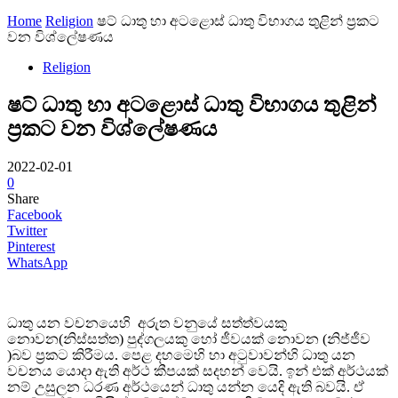
Home
Religion
ෂට් ධාතු හා අටළොස් ධාතු විභාගය තුළින් ප්‍රකට
වන විශ්ලේෂණය
Religion
ෂට් ධාතු හා අටළොස් ධාතු විභාගය තුළින්
ප්‍රකට වන විශ්ලේෂණය
2022-02-01
0
Share
Facebook
Twitter
Pinterest
WhatsApp
ධාතු යන වචනයෙහි අරුත වනුයේ සත්ත්වයකු
නොවන(නිස්සත්ත) පුද්ගලයකු හෝ ජීවයක් නොවන (නිජ්ජීව
)බව ප්‍රකට කිරීමය. පෙළ දහමෙහි හා අටුවාවන්හි ධාතු යන
වචනය යෙ‍ාදා ඇති අර්ථ කීපයක් සදහන් වෙයි. ඉන් එක් අර්ථයක්
නම් උසුලන ධරණ අර්ථයෙන් ධාතු යන්න යෙදි ඇති බවයි. ඒ