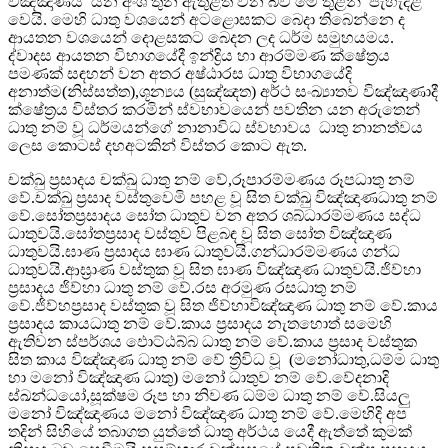
විඤ්ඤාණය යන අංශ තුන ඇතුළත් වන බව මේ තුළින් පැහැදිළි
වෙයි. මෙහි ධාතු වශයෙන් අටළොසකට බෙදා තිබෙන්නෙ ද
ආයතන වශයෙන් දොළසකට බෙදන ලද ධර්ම සමුහයමය.
ද්වාදස ආයතන විභාගයේදී ඉන්ද්‍රිය හා ආරම්මණ ක්ෂේත්‍රය
පමණක් සඳහන් වන අතර අෂ්ඨාරස ධාතු විභාගයේදි
අනාත්ම(නිස්සත්ත),ශූන්‍යය (සුඤ්ඤත) අර්ථ සංඛ්‍යාතව විඤ්ඤාණාදී
ක්ෂේත්‍රය විස්තර කරමින් ස්වභාවයෙන් පවතින යන අරුතෙන්
ධාතු නම් වූ ධර්මයන්ගේ නානාවිධ ස්වභාවය ධාතු නානත්වය
ලෙස කොටස් දහඅටකින් විස්තර කොට ඇත.
චක්ඛු ප්‍රසාදය චක්ඛු ධාතු නම් වේ,රූපාරම්මණය රූපධාතු නම්
වේ.චක්ඛු ප්‍රසාද වස්තුවෙමි පහළ වූ සිත චක්ඛු විඤ්ඤාණධාතු නම්
වේ.සෝතප්‍රසාදය සෝත ධාතුව වන අතර ශබ්ධාරම්මණය සද්ධ
ධාතුවයි.සෝතප්‍රසාද වස්තුව පිළබඳ වූ සිත සෝත විඤ්ඤාණ
ධාතුවයි.ඝාණ ප්‍රසාදය ඝාණ ධාතුවයි.ගන්ධාරම්මණය ගන්ධ
ධාතුවයි.ආඝ්‍රාණ වස්තුක වූ සිත ඝාණ විඤ්ඤාණ ධාතුවයි.ජිව්හා
ප්‍රසාදය ජිව්හා ධාතු නම් වේ.රස අරමුණ රසධාතු නම්
වේ.ජිව්හප්‍රසාද වස්තුක වූ සිත ජිව්හාවිඤ්ඤාණ ධාතු නම් වේ.කාය
ප්‍රසාදය කායධාතු නම් වේ.කාය ප්‍රසාදය නැතහොත් සමෙහි
ඇතිවන ස්පර්ශය ඵොට්ඨබ්බ ධාතු නම් වේ.කාය ප්‍රසාද වස්තුක
සිත කාය විඤ්ඤාණ ධාතු නම් වේ ත්‍රිවිධ වූ (මනෝධාතු,ධම්ම ධාතු
හා මනෝ විඤ්ඤාණ ධාතු) මනෝ ධාතුව නම් වේ.වේදනාදි
ස්ඛන්ධයෝ,සූක්ෂම රූප හා නිවණ ධම්ම ධාතු නම් වේ.සියලු
මනෝ විඤ්ඤාණය මනෝ විඤ්ඤාණ ධාතු නම් වේ.මෙහිදි අප
තදින් සිහියේ තබාගත යුත්තේ ධාතු අර්ථය යෙදී ඇත්තේ කුමක්