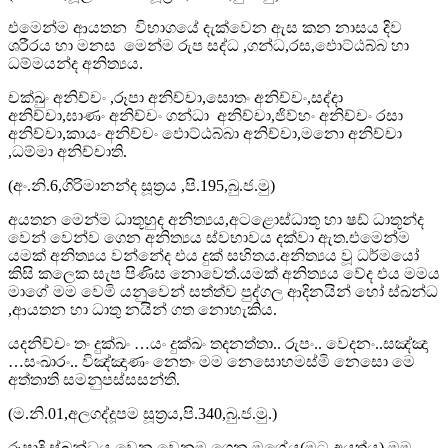
එමෙන්ම ආයතන විභාගයේ දැක්වෙන ඇස කන නාසය දිව
ශරීරය හා මනස මෙන්ම රුප සද්ධ ,ගන්ධ,රස,ඵොට්ඨබ්බ හා
ධම්මයන්ද අනිත්‍යය.
චක්ඛුං අනිච්චං ,රූපා අනිච්චා,සොතං අනිච්චං,සද්දා
අනිච්චා,ඝාණං අනිච්චං ගන්ධා අනිච්චා,ජිව්හං අනිච්චං රසා
අනිච්චා,කායං අනිච්චං ඵොට්ඨබ්බා අනිච්චා,මනො අනිච්චා
,ධම්මා අනිච්චාති.
(අං.නි.6,ගිරිමානන්ද සූත්‍රය ,පි.195,බු.ජ.මු)
අයතන මෙන්ම ධාතූහුද අනිත්‍යය,අටළොස්ධාතූ හා ෂඩ් ධාතූන්ද
වෙන් වෙන්ව ගෙන අනිත්‍යය ස්වභාවය දක්වා ඇත.එමෙන්ම
යමක් අනිත්‍යය වන්නේද එය දුක් සහිතය.අනිත්‍යය වූ ධර්මයෝ
කිසි කලෙක සැප පිණිස නොවෙත්.යමක් අනිත්‍යය වේද එය මමය
මාගේ මම වෙමි යනුවෙන් සත්ත්ව පුද්ගල ආදිනයින් හෝ ස්ඛන්ධ
,ආයතන හා ධාතු නයින් ගත නොහැකිය.
යදනිච්චං තං දුක්ඛං …යං දුක්ඛං තදනත්තා.. රුපං.. වෙදනං..සඤ්ඤා
…සංඛාරං.. විඤ්ඤාණං නෙතං මම නෙසොහමස්මි නෙසො මෙ
අත්තාති සමනුපස්සසන්ති.
(ම.නි.01,අලගද්දූපම සූත්‍රය,පි.340,බු.ජ.මු.)
රූපාදි ස්ඛන්ධය වෙන වෙනම ගෙන මගේය(මට අයත්ය).මම