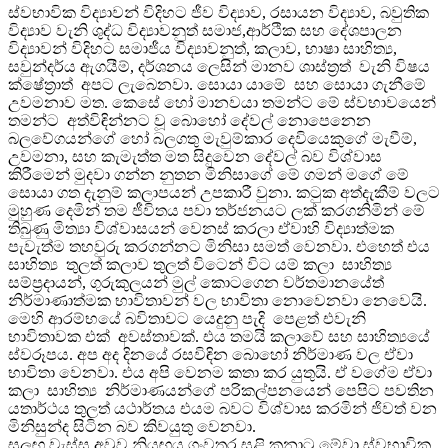
ස්වභාවික විද්‍යාවන් විදිහට ජීව විද්‍යාව, රසායන විද්‍යාව, බවුතික
විද්‍යාව වැනි ශුද්ධ විද්‍යාවනුත් සමාජ,ආර්ථික සහ දේශපාලන
විද්‍යාවන් විදිහට සමාජීය විද්‍යාවනුත්, කලාව, භාෂා සාහිත්‍ය,
සවුන්දර්ය ඇගයීම්, දර්ශනය ලෙසින් මානව ශාස්ත්‍රත් වැනි විෂය
ක්ෂේත්‍රාත් අපට ලැබෙනවා. සොයා යාමේ සහ සොයා ගැනීමේ
උවමනාව මත. කෙසේ හෝ මානවයා තමන්ට මේ ස්වභාවයෙන්
තමන්ට අත්විඳින්නට වූ බොහෝ දේවල් නොපෙනෙන
බලවේගයන්ගේ හෝ බලගතු මැවුම්කාර දෙවියෙකුගේ මැවීම්,
උවමනා, සහ කැමැත්ත මත සිදුවෙන දේවල් බව විශ්වාස
කිරීමෙන් මුදවා ගන්න නුතන මිනිසාගේ මේ ගමන් මගේ මේ
සොයා ගත දැනුම් කලාපයන් උපකාරී වුනා. කටුක අත්දැකීම් වලට
මුහුණ දෙමින් තම ජීවිතය පවා තර්ජනයට ලක් කරගනිමින් මේ
තිබුණු මිත්‍යා විශ්වාසයන් වෙනස් කරලා ඒවාහි විද්‍යාත්මක
පැවැත්ම තහවුරු කරගන්නට මිනිසා සමත් වෙනවා. එහෙත් එය
සාහිත්‍ය තුලත් කලාව තුලත් විටෙන් විට යම් කලා සාහිත්‍ය
සම්ප්‍රදායන්, ගුරුකුලයන් මුල් කොටගෙන වර්තමානයේත්
නිර්මාණාත්මක භාවිතාවන් වල භාවිතා නොවෙනවා නෙවෙයි.
මෙහි ආරම්භයේ බවිතාවට යෙදුනු පැදි පෙළත් එවැනි
භාවිතාවක එක් අවස්තාවක්. එය තමයි කලාවේ සහ සාහිත්‍යයේ
ස්වරූපය. අප අද දිනයේ රසවිඳින බොහෝ නිර්මාණ වල ඒවා
භාවිතා වෙනවා. එය අපි වෙනම කතා කර යුතුයි. ඒ වගේම ඒවා
කලා සාහිත්‍ය නිර්මාණයන්ගේ පරිකල්පනයෙන් පෙපිට පවතින
යතාර්ථය තුලත් යථාර්තය එයම බවට විශ්වාස කරමින් ජිවත් වන
මිනිසුන්ද සිටින බව කිවයුතු වෙනවා.
සුලඟ,වැස්ස,අවුව,නියඟය,ගංවතුර,සුළි කුනාටු මේවා ස්වභාවික