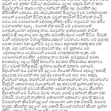
ඔවුන් මේ නූතන ඩිජිටල් ආධිපත්‍යය ලොව පතුරවමින් ඒ කරා
සියල්ලන්වම කැදවා ගනු ලබන්නේ කිසිදු බල පෑමකින් බල
කිරීමකින් තොරය. ස්ව කැමැත්තෙන් සියල්ලෝ මේ වන්දනාමාන
ගමනේ යෙදෙමින් සිටිනු ඇත. ඔවුන් කරමින් සිටින්නේ එයයි.
මෙය මේ මොහොතේ දේශපාලනිකව අපිට හමුවෙන බව අපිට
වටහාගන්න බැහැ . එහෙත් ඒක තමයි මේ මොහොතේ
ගොඩනැගෙන දේශපාලනය. එමෙන්ම මුණගැසෙන නවීන
දෘෂ්ටිවාදී පාලනය සහ අලුත්ම අධිපතිවාදයේ පෙනී සිටීම. ජිජැක්
වැනි දේශපාලන විශ්ලේෂකයෙකුගේ වචනයට අනුව මේ මුහුණු
පොත හරහා එන දැන්වීම වලට අපට අදහසක් එකතු කර ගත
හැක. ඔහු ධනවාදය වෙනුවෙන් කල මේ ප්‍රකාශය මේ
දේශපාලනය වෙනුවෙන් මෙසේ ගොනුකරගත හැක. මේ
මොහොතේ පවතින දේශපාලනය පරණ සම්ප්‍රදායේ පරණ
අවතාරවල බලය බිදිද්දී තමගේම අවතාර නිර්මාණය කරනවා,
ඒවා වඩාත් බිහිසුණුයි. ප්‍රශ්නය ඇත්තේ එතනම නොවේ.
සිදුවන්නේ එය වුනත් අපි මුලටම ගියොත් ගීතයේ පදවැල් අතරදී
දරුවෙකු මවගෙන් තම මුහුණු පොතේ මේ පාට පාට අකුරු
ලියන්නේ කවුද. තමන්ටත් හොරා කියා අසන්නේ නෑ. තමන්ගේම
සිතුවිලි කොහොමද එයා දන්නේ. අද කාටවත් ප්‍රශ්නයක් නැහැ.
දරුවන් අහුවත් මවටත් කියන්න දෙයක් නැහැ. ඇයට කියන්න
සිදුවන්නේ මේ විශ්වය රටාව නැහැ පොඩි දූ දන්නේ කියන එක
විතරයි. එහෙමත් නැත්නම් කොහෙන් කොහෙට ආවත් කුමටද
විමසන්නේ කියමින් සුලගේ ගසාගෙන යන එක විතරයි. එහෙම
නැතුව කියන්න සුලගේ ඔබ කොයි සිටදෝ එන්නේ කියන ප්‍රශ්න
කිරීම නෙවෙයි.එයයි අද අපිට හමුවෙන