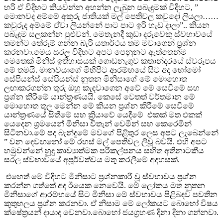
හරි ඒ විදිහට කියවන්න අහන්න ලැබුන පබැඳුමක් විදිහට, ”
මොනවද අම්මේ අකුරු ජාතියක් මල් පෙතිවල කවුදෝ ලියලා……
කවුරුද අම්මේ ඒවා ලියන්නේ පාට පාට ඉරි හැඩ දාලා”.. කියන
පබැඳුම සලකන්න පුළුවන්. මෙතැනදී කුඩා දරුවෙකු ස්වභාවයේ
තමන්ට තේරුම් ගන්න බැරි යතාර්ථය තම මවාගෙන් ප්‍රශ්න
කරනවා.මෙය සරල විදිහට අපට පෙනුනට ඇත්තෙන්ම
මෙතෙක් මිනිස් ඉතිහාසයක් ගොඩනැගුව කතාන්දරයේ ස්වරූපය
මේ තමයි. මානවයාගේ මිහිපිට ආරම්භයේ සිට අද හෝමෝ
සේපියන්ස් සේපියන්ස් නුතන මිනිසාගේ මේ මොහොත
ලඟාකරගන්න තුරු ඔහු කැඳවාගෙන අවේ මේ සෙවීමේ සහ
ප්‍රශ්න කිරීමේ යාන්ත්‍රණයයි. කෙසේ වෙතත් වර්තමාන මේ
මොහොත තුල මෙන්න මේ කියන ප්‍රශ්න කිරීමේ සෙවීමේ
යාන්ත්‍රණයේ සිතීමේ සහ ක්‍රියාවේ යෙදීමේ එකක් මත එකක්
යෙදෙන ශ්‍රමයෙන් මිනිසා විතැන් වෙමින් සහ කෙරෙමින්
සිටිනවා.මේ පද බැන්දුමේ මවගේ පිළිතුර ලෙස අපට ලැබෙන්නේ
” වන දෙවඟනෝ මේ රහස් මල් පෙතිවල ලිවූ බවයි. එහි අපට
හමුවන්නේ හුදු කාව්‍යාත්මක පරිකල්පනය සහිත අතිනාටකීය
සරල ස්වභාවයේ අපූර්වත්වය මතු කරලීමේ අදහසක්.
එහෙත් මේ විදිහට මිනිසාට ප්‍රශ්නකාරී වූ ස්වභාවය ප්‍රශ්න
කරන්න ගත්තේ අද ඊයෙක නෙවෙයි. මේ ලෝකය මත නුතන
මිනිසාගේ ආරම්භයේ සිට මිනිසා මේ ස්වභාවය පිළිබඳව පවතින
කුතුහලය ප්‍රශ්න කරනවා. ඒ නිසාම මේ ලෝකයට බොහෝ විෂය
ක්ෂේත්‍රයන් දායාද වෙනවා.බොහෝ ජයග්‍රහණ දිනා දිනා ගන්නවා.