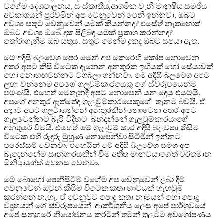
වගේම දේශපාලනය, සංස්කෘතිය,ආගමික වැනි මානුෂීය සමජීය
අවකාශයන් පුරවමින් අප වෙනුවෙන් පෙනී ඉන්නවා. ඔබට
අවශ්‍ය සතුට වෙනුවෙන් යමක් කියන්නද? එසේත් නැතහොත්
ඔබට අවශ්‍ය ඔබේ දුක පිලිබඳ යමක් ප්‍රකාශ කරන්නද?
තෝරාගැනීම ඔබ සතුය. සතුට මෙන්ම දුකද ඔබට සපයා ඇත.
මේ අදිසි බලවේග පෙර මෙන් අප කෙරෙහි කෝප නොවෙන
අතර අපට කිසි විටෙක දැනෙන අනතුරක ඉඟියක් හෝ සේයාවක්
හෝ නොහඟවන්නට වගබලා ගන්නවා. මේ අදිසි බලවේග අපට
ලඟා වන්නෙම අපගේ ගලවුම්කාරයෙකු ගේ ස්වරූපයෙන්ම
පමණයි. එහෙත් මෙතැනදී අපට නොපෙනී යන දෙය එයමයි.
අපගේ අනතුර ඇත්තේද ගැලවුම්කාරයෙකුගේ තැනම බවයි. ඒ
අනුව අපව ගලවාගන්නේ අනතුරකින් නොවෙන අතර අපට
ගැලවෙන්නට බැරි විදිහට බන්දන්නේ ගැලවුම්කාරයාගේ
අනතුරේ වීමයි. එහෙත් මේ ගැලවුම් කාර අදිසි බලවතා කිසිම
විටෙක එහි රුදුරු මුහුණ නොපෙන්වා සිටිමින් ඉන්නට
පරෙස්සම් වෙනවා. එහෙයින් මේ අදිසි බලවේග සමග අප
බැඳෙන්නේම සෘන්ගාරයකින් වීම අතීත මානවයාගේත් වර්තමාන
මිනිසාගේත් වෙනස වෙනවා.
මේ බොහෝ පෙනීසිටීම් වගේම අප වෙනුවෙන් ලබා දීම්
වෙනුවෙන් ඔවුන් කිසිම විටෙක කතෘ භාවයක් හැඟවුම්
කරන්නේ නැහැ. ඒ වෙනුවට පොදු කතෘ නාමයන් හෝ පොදු
ව්‍යුහයන් ගේ ස්වරූපයෙන් ආකර්ශනීය ලෙස අපේ පාර්ශවයේ
අපේ සනුහරේ නියෝජනය කරමින් තමන් තුලටම අවශෝෂණය