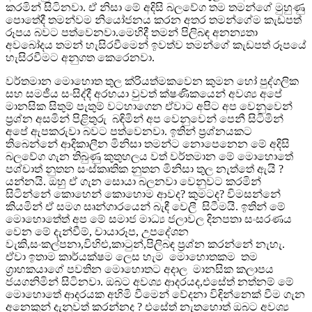
කරමින් සිටිනවා. ඒ නිසා මේ අදිසි බලවේග තම තමන්ගේ මුහුණු
පොතේදී තමන්වම නියෝජනය කරන අතර තමන්ගේම කැඩපත්
රූපය බවට පත්වෙනවා.මෙහිදී තමන් පිලිබඳ අනන්‍යතා
අවබෝදය තමන් හැසිරවීමෙන් ඉවත්ව තමන්ගේ කැඩපත් රූපයේ
හැසිරවීමට අනුගත කෙරෙනවා.
වර්තමාන මොහොත තුල ක්රියත්මකවෙන කුමන හෝ පුද්ගලික
සහ සමජීය සංසිද්දී අරභයා වුවත් ක්ෂණිකයෙන් අවශ්‍ය අපේ
මානසික සිතුම් පැතුම් වටහාගෙන ඒවාට අපිට අප වෙනුවෙන්
ප්‍රශ්න අසමින් පිළිතුරු බඳිමින් අප වෙනුවෙන් පෙනී සිටිමින්
අපේ ඇපකරුවා බවට පත්වෙනවා. ඉතින් ප්‍රශ්නයකට
තිබෙන්නේ ආදිකාලීන මිනිසා තමන්ට නොපෙනෙන මේ අදිසි
බලවේග ගැන තිබුණු කුතුහලය වත් වර්තමාන මේ මොහොතේ
පශ්චාත් නුතන සංස්කෘතික නුතන මිනිසා තුල නැත්තේ ඇයි ?
යන්නයි. ඔහු ඒ ගැන සොයා බලනවා වෙනුවට කරමින්
සිටින්නේ කොහෙන් කොහොම ආවද? කුමටද? විමසන්නේ
කියමින් ඒ සමග සෘන්ගාරයෙන් බැඳී වෙලී සිටීමයි. ඉතින් මේ
මොහොතේත් අප මේ සමාජ මාධ්‍ය ජලාවල දිනපතා සංසරණය
වෙන මේ දැන්වීම්, චායාරූප, උපදේශන
වැකි,සංකල්පනා,විහිළු,කාටුන්,පිලිබඳ ප්‍රශ්න කරන්නේ නැහැ.
ඒවා ඉතාම කාර්යක්ෂම ලෙස හැම මොහොතකම තම
ග්‍රාහකයාගේ පවතින මොහොතට අදාල මානසික කලාපය
ජයගනිමින් සිටිනවා. ඔබට අවශ්‍ය ආදරයද,එසේත් නත්නම් මේ
මොහොතේ ආදරයක අහිමි වීමෙන් වේදනා විඳින්නෙක් වීම ගැන
අනෙකුන් දැනුවත් කරන්නද ? එසේත් නැතහොත් ඔබට අවශ්‍ය