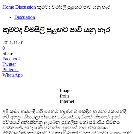
Home
Discussion
කුමටද විමසිලි සුළඟට පාවී යනු හැර
Discussion
කුමටද විමසිලි සුළඟට පාවී යනු හැර
2021-11-01
0
Share
Facebook
Twitter
Pinterest
WhatsApp
Image
from
Internet
අපි කුඩා කාලේදී හරි එහෙම නැත්නම් කෙදිනක හෝ කොහේදී
හරි අහලා කියවලා තියෙන කවියක්. වැකියක්, ගීතයක් අපේ
ජිවිතයේ අත්දකින්න ලැබෙන පුද්ගලික හෝ සමාජීය ජීවිතය
එක්ක බද්ධකරලා කියවගන්න පුළුවන් නම් ඒක ඉතාම
නිර්මාණාත්මක විදිහට වටිනා මැදිහත් වීමක් වෙනවා. කොහොම