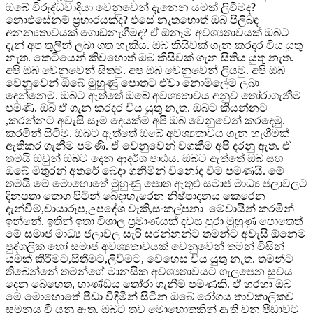
ඔබේ විරුද්ධවාදියා වෙනුවෙන් දැනෙන යමක් ලිවීමද?
නොඑසේනම් ප්‍රහාරයක්ද? එසේ නැතහොත් ඔබ පිලිබඳ
අනන්‍යතාවයක් ගොඩනැගීමද? ඒ ඕනෑම අවශ්‍යතාවයක් ඔබට
දැන් අප තුලින් ලබා ගත හැකිය. ඔබ කිසිවක් ගැන කරදර විය යුතු
නැත. කෙටියෙන් කිවහොත් ඔබ කිසිවක් ගැන සිතිය යුතු නැත.
අපි ඔබ වෙනුවෙන් සිතමු. අප ඔබ වෙනුවෙන් ලියමු. අපි ඔබ
වෙනුවෙන් ඔබේ මුහුණු පොතට ඒවා නොමිලේම ලබා
දෙන්නෙමු. ඔබට ඇත්තේ ඔබේ අවශ්‍යතාවය අනුව තෝරාගැනීම
පමණි. ඔබ ඒ ගැන කරදර විය යුතු නැත. ඔබට කියන්නට
,කරන්නට අවැසි සෑම දෙයක්ම අපි ඔබ වෙනුවෙන් කරදෙමු.
කරමින් සිටිමු. ඔබට ඇත්තේ ඔබේ අවශ්‍යතාවය ගැන හැගීමක්
ඇතිකර ගැනීම පමණි. ඒ වෙනුවෙන් වගකීම අපි දරනු ඇත. ඒ
තමයි ඔවුන් ඔබට දෙන ආදර්ශ පාඨය. ඔබට ඇත්තේ ඔබ සහ
ඔබේ මිතුරන් අතරේ බෙදා ගනිමින් විනෝද වීම පමණයි. මේ
තමයි මේ මොහොතේ මුහුණු පොත ඇතුළු සමාජ මාධ්‍ය ජලාවලට
දිනපතා තොග පිටින් බෙදාහැරෙන නිෂ්පාදනය කෙරෙන
දැන්වීම්,චායාරූප,උපදේශ වැකි,සංකල්පනා මේවායින් කරමින්
ඉන්නේ. ඉතින් ඉතා විශාල ප්‍රමාණයක් දවස පුරා මුහුණු පොතෙත්
මේ සමාජ මාධ්‍ය ජලාවල සැරි සරන්නන්ට තමන්ට අවැසි ඕනෙම
පුද්ගලික හෝ සමාජ අවශ්‍යතාවයක් වෙනුවෙන් තමන් විසින්
යමක් කිරීමට,සිතීමට,ලිවීමට, වෙහෙස විය යුතු නැත. තමන්ට
තිබෙන්නේ තමන්ගේ මානසික අවශ්‍යතාවයට ගැලපෙන සුවය
දෙන බෙහෙත, භාණ්ඩය තෝරා ගැනීම පමණකි. ඒ හරහා ඔබ
මේ මොහොතේ පීඩා විදිමින් සිටින ඔබේ රෝගය තාවකාලිකව
සමනය වී යනු ඇත. ඔබට තව මොහොතකින් ඇති වන පීඩාවට