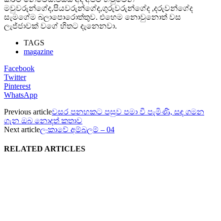
මවුවරුන්ගේද,පියවරුන්ගේද,ගුරුවරුන්ගේද ,දරුවන්ගේද
සැමගේම බලාපොරොත්තුව. එහෙම නොවුනොත් වස
ලැජ්ජාවක් වගේ හිතට දැනෙනවා.
TAGS
magazine
Facebook
Twitter
Pinterest
WhatsApp
Previous article
වසර පනහකට පසුව පමා වී පැමිණි, සඳ ගමන
ගැන ඔබ නොදත් කතාව
Next article
ලංකාවේ අම්බලම් – 04
RELATED ARTICLES