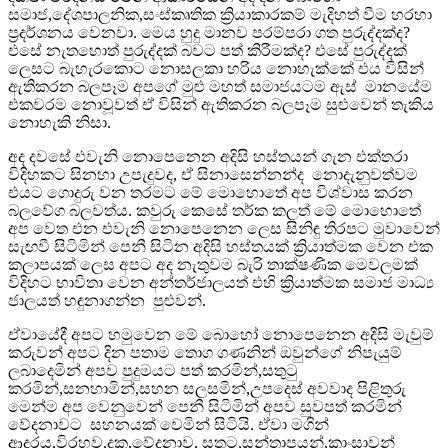
සමාජ,දේශපාලනික,සංස්කෘතික ක්‍රියාකාරකම් මැදිහත් වීම හරහා
ප්‍රදර්ශනය වෙනවා. මෙය හුදු මානව පරම්පරා ගත පුරුද්දක්ද?
එසේ නැතහොත් පුරුද්දක් බවට පත් කිරීමක්ද? එසේ පුරුද්දක්
ලෙසට බැහැරකොට නොසලකා හරිය නොහැක්කේ එය විසින්
ඇතිකරන බලපෑම අපගේ මුළු මහත් සමාජයටම ඇස් මානයේම
එකවරම නොවූවත් ඒ විසින් ඇතිකරන බලපෑම සුළුවෙන් තැකිය
නොහැකි නිසා.
අද දවසේ එවැනි නොපෙනෙන අදිසි හස්තයන් ගැන එක්තරා
විදිහකට සිනහා උපැදුවද, ඒ සිනාසෙන්නන්ද නොදැනුවත්වම
එයට ගොදුරු වන තරමට මේ මොහොතේ අප විශ්වාස කරන
බලවේග බලවත්ය. කවුරු කෙසේ තර්ක කලත් මේ මොහොතේ
අප වෙත එන එවැනි නොපෙනෙන ලෙස සිනිඳු තිරපට මුවාවෙන්
සැඟවී සිටිමින් පෙනී සිටින අදිසි හස්තයක් ක්‍රියාත්මක වෙන එක
කලාපයක් ලෙස අපට අද නැතුවම බැරි තාක්ෂණික මෙවලමක්
විදිහට භාවිතා වෙන අන්තර්ජාලයත් එහි ක්‍රියාත්මක සමාජ මාධ්‍ය
ජාලයත් හඳුනාගන්න පුළුවන්.
ඒවායේදී අපට හමුවෙන මේ බොහෝ නොපෙනෙන අදිසි මැවුම්
කරුවන් අපට දින පතාම තොග ගණනින් ඔවුන්ගේ නිපැයුම්
ලබාදෙමින් අපව පුදුමයට පත් කරමින්,සතුටු
කරමින්,සනහාමින්,සහන සලසමින්,උපදෙස් අවවාද පිළිතුරු
මෙන්ම අප වෙනුවෙන් පෙනී සිටිමින් අපව සුවපත් කරමින්
වේදනාවට සහනයක් වෙමින් සිටියි. ඒවා මගින්
ආදරය,විරහව,දුක,වේදනාව, සතුට,සන්තාපයන්,කාංසාවන්