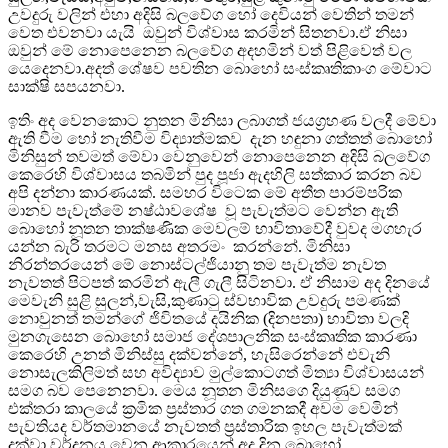
උවදුරු වලින් එහා අදිසි බලවේග හෝ දෙවියන් වෙතින් තමන්
වෙත එවනවා යැයි ඔවුන් විශ්වාස කරමින් සිතනවා.ඒ නිසා
ඔවුන් මේ නොපෙනෙන බලවේග අදහමින් වත් පිළිවෙත් වල
යෙදෙනවා.අදත් ශේෂව පවතින බොහෝ සංස්කෘතිකාංග මේවාට
සාක්ෂි සපයනවා.
ඉතිං අද වෙනකොට නුතන මිනිසා ලබාගත් ජයග්‍රහණ වලදී මේවා
ඇති වීම හෝ නැතිවීම විද්‍යාත්මකව දැන හඳුනා ගත්තත් බොහෝ
මිනිසුන් තවමත් මේවා වෙනුවෙන් නොපෙනෙන අදිසි බලවේග
කෙරෙහි විශ්වාසය තබමින් පුද පූජා ඇදහිලි සත්කාර කරන බව
අපි දන්නා කාරණයක්. සමහර විටෙක මේ අතීත පාරම්පරික
මානව පැවැත්මේ නෂ්ඨාවශේෂ වූ පැවැත්මට වෙන්න ඇති
බොහෝ නූතන තාක්ෂණික මෙවලම් භාවිතාවේදී වුවද මගහැර
යන්න බැරි තරමට මනස අතරමං කරන්නේ. මිනිසා
නිරන්තරයෙන් මේ නොස්ටල්ජියානු තම පැවැත්ම නැවත
නැවතත් පිටපත් කරමින් ඇලී ගැලී සිටිනවා. ඒ නිසාම අද දිනයේ
මෙවැනි සුළි සුලන්,වැසි,කුණාටු ස්වභාවික උවදුරු පමණක්
නොවුනත් තමන්ගේ ජිවිතයේ දයිනික (දිනපතා) භාවිතා වලදි
මුනගැසෙන බොහෝ සමාජ දේශපාලනික සංස්කෘතික කාරණා
කෙරෙහි උනත් මිනිස්සු දක්වන්නේ, හැසිරෙන්නේ එවැනි
නොසැලකිලිමත් සහ අවිද්‍යාව මුල්කොටගත් මිත්‍යා විශ්වාසයන්
සමග බව පෙනෙනවා. මෙය නූතන මිනිසගෙ දියුණුව සමග
එක්තරා කාලයේ ක්‍රමික ප්‍රස්තාර ගත ගමනකදී අවම වෙමින්
පැවතියද වර්තමානයේ නැවතත් ප්‍රස්තාරික ඉහල පැවැත්මක්
දක්වා වර්දනය වෙන ආකාරයෙන් අද දින බොහෝ