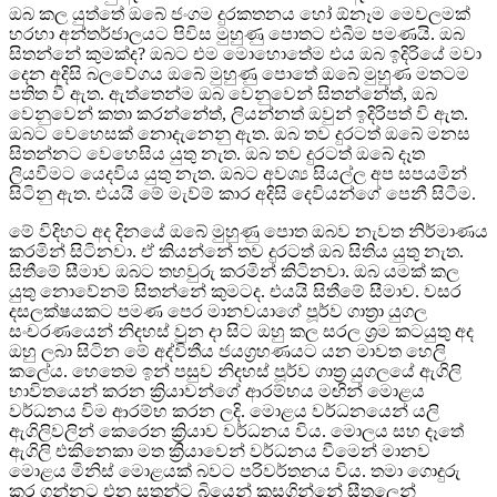
ඔබ කල යුත්තේ ඔබේ ජංගම දුරකතනය හෝ ඕනෑම මෙවලමක්
හරහා අන්තර්ජාලයට පිවිස මුහුණු පොතට එබීම පමණයි. ඔබ
සිතන්නේ කුමක්ද? ඔබට එම මොහොතේම එය ඔබ ඉදිරියේ මවා
දෙන අදිසි බලවේගය ඔබේ මුහුණු පොතේ ඔබේ මුහුණ මතටම
පතිත වී ඇත. ඇත්තෙන්ම ඔබ වෙනුවෙන් සිතන්නේත්, ඔබ
වෙනුවෙන් කතා කරන්නේත්, ලියන්නත් ඔවුන් ඉදිරිපත් වි ඇත.
ඔබට වෙහෙසක් නොදැනෙනු ඇත. ඔබ තව දුරටත් ඔබේ මනස
සිතන්නට වෙහෙසිය යුතු නැත. ඔබ තව දුරටත් ඔබේ දෑත
ලියවීමට යෙදවිය යුතු නැත. ඔබට අවශ්‍ය සියල්ල අප සපයමින්
සිටිනු ඇත. එයයි මේ මැව්ම් කාර අදිසි දෙවියන්ගේ පෙනී සිටීම.
මේ විදිහට අද දිනයේ ඔබේ මුහුණු පොත ඔබව නැවත නිර්මාණය
කරමින් සිටිනවා. ඒ කියන්නේ තව දුරටත් ඔබ සිතිය යුතු නැත.
සිතීමේ සීමාව ඔබට තහවුරු කරමින් කිටිනවා. ඔබ යමක් කල
යුතු නොවේනම් සිතන්නේ කුමටද. එයයි සිතීමේ සීමාව. වසර
දසලක්ෂයකට පමණ පෙර මානවයාගේ පූර්ව ගාත්‍රා යුගල
සංචරණයෙන් නිදහස් වුන දා සිට ඔහු කල සරල ශ්‍රම කටයුතු අද
ඔහු ලබා සිටින මේ අද්විතීය ජයග්‍රහණයට යන මාවත හෙලි
කලේය. හෙතෙම ඉන් පසුව නිදහස් පූර්ව ගාත්‍ර යුගලයේ ඇගිලි
භාවිතයෙන් කරන ක්‍රියාවන්ගේ ආරම්භය මඟින් මොළය
වර්ධනය විම ආරම්භ කරන ලදි. මොළය වර්ධනයෙන් යලි
ඇගිලිවලින් කෙරෙන ක්‍රියාව වර්ධනය විය. මොලය සහ දෑතේ
ඇගිලි එකිනෙකා මත ක්‍රියාවෙන් වර්ධනය වීමෙන් මානව
මොළය මිනිස් මොළයක් බවට පරිවර්තනය විය. තමා ගොදුරු
කර ගන්නට එන සතුන්ට බියෙන් කුසගින්නේ සීතලෙන්