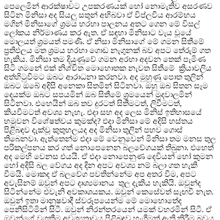
පෙලෙමින් ආරක්ෂාවට උපකරණයක් හෝ නොමැතිව අසරණව
සිටින මිනිසා අද සියලු සතුන් අභිබවා ඒ විප්ලවීය ආරම්භය
මගින් මිනිසාගේ ශ්‍රමය හරහා පාලනය අතට ගෙන මේ විසල්
ලෝකය නිර්මාණය කර ඇත. ඒ සඳහා මිනිසාට වැය වූයේ
මොලයත් ශ්‍රමයත් පමණි. ඒ නිසා මිනිසාගේ මේ ගමන සිතීමේ
ප්‍රතිඵලය මත ශ්‍රමය හරහා ගොඩ නැගුනක් බව අපට තේරුම් ගත
හැකිය. මිනිසා තම දියුණුවේ ගමන අරභා අදවන තෙක් පැමිණ
සිටි ගමනේ එක් නිශ්චිත මොහොතක නැවත සිතීමේ ක්‍රියාවලිය
අත්හිටුවීමට ඔබට ආරාධනා කරනවා. අද මුහුණු පොත තුලින්
ඔබට ඔබේ අදිසි අනෙකා සිතමින් සිටිනවා. ඔහු ඔබ සිතන සෑම
දෙයක්ම ඔබට සපයමින් ඔබ සිතීමේ ශ්‍රමයෙන් මුදවාලමින්
සිටිනවා. එහෙයින් ඔබ තව දුරටත් සිතීමටත්, ලිවීමටත්,
කියවීමටත් අවශ්‍ය නැහැ. එදා සහ අද ලෙස මිනිස් ඉතිහාසයේ
හමුවන විශේෂත්වය කුමක්ද? එදා මිනිසා මේ අදිසි හස්තය
පිළිබඳව දැක්වූ කුතුහලයද අද මිනිසා තුලින් පහව ගොස්
තිබෙනවා. ඇත්තෙන්ම එදා මේ වෙනුවෙන් මිනිසා තම මනස තුල
පරිකල්පනය කර ගත් නොපෙනෙන බලවේගයක් තිබුනා. එහෙත්
අද මෙහි වෙනස එයයි. ඒ එදා නොපෙනුණ දෙවියන් හෝ කුමන
හෝ අදිසි බල වේගය අද දින අපට අවශ්‍ය නම් බලා ගත හැකි
වීමයි. මොකද ඒ බලවේග පවතින්නේම අප අතර වීම, අපට
අවැසිනම් ඔවුන් අපට දෘශ්‍යමානය තුල දැකිය හැකියි. ඔවුන්ද
සිටින්නේම එවැනි අවකාශයකය. ඔවුන් කෙසේවත් සැඟවී නැත.
ඔවුන් ඉතා මානුෂවාදී ස්වරූපයෙන්ම මේ මොහොතේද
පෙනීසිටිමින් සිටී. ඔවුන් නිරන්තරයෙන් යමක් වහරමින් සිටී. ඒ
ඔවුන්ගේ වගකීම අවශ්‍යතාවය පිළිබඳව හැගීමක් ඇති කිරීම බවය.