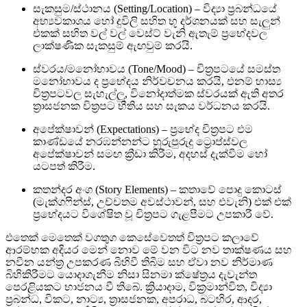
සැකසුම/ස්ථානය (Setting/Location) – විද්‍යා ප්‍රබන්ධයේ
අභ්‍යවකාශය හෝ දුවිලි සහිත භූ දර්ශනයක් සහ සැලුන්
එකක් සහිත වල් වල් වෙස්ට් වැනි ඇතැම් ප්‍රභේදවල
ලාක්ෂණික සැකසුම් ඇඟවුම් කරයි.
ස්වරය/මනෝභාවය (Tone/Mood) – චිත්‍රපටයේ සමස්ත
මනෝභාවය ද ප්‍රභේදය නිර්වචනය කරයි, එනම් හාස්‍ය
චිත්‍රපටවල සැහැල්ලු, විනෝදාත්මක ස්වරයක් ඇති අතර
ත්‍රාසජනක චිත්‍රපට භීතිය සහ සැකය වර්ධනය කරයි.
අපේක්ෂාවන් (Expectations) – ප්‍රභේද චිත්‍රපට එම
කාණ්ඩයේ නරඹන්නන්ට හුරුපුරුදු ට්‍රොප්ස්වල
අපේක්ෂාවන් සමඟ ක්‍රීඩා කිරීම, අදහස් දැක්වීම හෝ
යටපත් කිරීම.
කතන්දර අංග (Story Elements) – කතාවේ පොදු කොටස්
(මැක්ගෆින්ස්, උච්චතම අවස්ථාවන්, සහ එවැනි) එක් එක්
ප්‍රභේදයට විශේෂිත වූ චිත්‍රපට ගැළපීමට උපකාරී වේ.
එතෙක් මෙතෙක් වගතුග කෙසේවෙතත් චිත්‍රපට කලාවේ
ආරම්භක අදියර මෙන් නොව මේ වන විට නව තාක්ෂණය සහ
නවීන යන්ත්‍ර උපකරණ බිහිවී තිබීම සහ ඒවා නව නිර්මාණ
බිහිකිරීමට යොදාගැනීම නිසා සිනමා ක්ෂේත්‍රය දැවැන්ත
පෙරළියකට භාජනය වී තිබේ. ක්‍රියාදාම, වික්‍රමාන්විත, විද්‍යා
ප්‍රබන්ධ, විකට, නාට්‍ය, ත්‍රාසජනක, අපරාධ, බටහිර, ආදර,