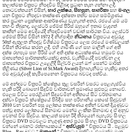
කලාත්මක චිත්‍රපට නිපදවීම පිළිබඳ ප්‍රධාන තැන ගන්නා ලදී.
තොටවත්තයන් විසින්,
හාර ලක්ෂය
,
සිහසුන
,
සාගරිකා
සහ
මංගල
යන චිත්‍රපට නිපදවා තාක්ෂණ දක්ෂතා තත්ව සමග සම්මිශ්‍රණය
කර ප්‍රධාන ප්‍රෙක්ෂක ආකර්ෂණය ඩැහැගත් අතර, රජයේ යම් යම්
තහංචි තිබුනද, ලෙස්ටර් ජේම්ස් පීරිස් ඔහුගේ ඉතාම වැදගත්
කෘතීන් මෙම අවදියේදී නිපදවීමෙන් වඩාත් සාර්ථක විය. ලෙස්ටර්
ජේම්ස් පීරිස් විසින් 1972 දී නිශ්පාදිත
නිධානය
චිත්‍රපටය අවුරුදු
50ක් ඇතුලත නිපදවූ විශිෂ්ඨම චිත්‍රපටය ලෙස රජයේ මණ්ඩලයක්
විසින් තීරණය කරන ලදී. එහි ගාමිණී ගේ සහ මාලිනී ගේ අති
දක්ෂ රඟපෑම සහ පීරිස් ගේ අති දක්ෂ අධ්‍යක්ෂණය හමුවේ එය
ජාත්‍යන්තර සාර්තකත්වයක්වූ අතර, වැනීසියේදී පවත්වන ලද
ජාත්‍යන්තර චිත්‍රපට උළෙලීදී සිල්වර් ලයන් ඔෆ් සෙන්ට් මාර්ක්
තිළිණය (Silver Lion of St.Mark Award) දිනාගැනීමට හැකිවූ අතර
එම අවුරුද්දෙදී කැපීපෙනෙන චිත්‍රපටය බවටද පත්විය.
මේ අන්දමට චිත්‍රපටි ක්ෂේත්‍රය තුළ වසරින් වසරට පෙළගැස්විය
හැකි පරිදි බොහෝ සිදුවීම් වාර්තාවන් ප්‍රමාණය සුළුපටු නොවේ.
එලෙස විවිධ පෙරළියන් සිදුවෙමින් අතීතයේ සිට වර්තමානය
දක්වා චිත්‍රපටි ක්ෂේත්‍රයේ පිබිදීම සහ පරිහානිය කෙසේ සිදුවුවත්
2010 වන වසරින් පසු ලෝකය තාක්ෂණය අතින් වඩාත් දියුණුවට
පත්වූ අතර ලෝකයේ සිනමාව මෙන්ම ලංකික සිනමාව ද ඒ අනුව
වෙනස් වීම සිදුවිය. කාලයත් සමඟ රිදී තිරයෙන් බැහැරව සිංහල
චිත්‍රපට DVD පටවලට නැගුණු අතර ප්‍රථම සිංහල DVD චිත්‍රපටය
වන්නේ බෙනට් රත්නායකයේ “
අස්වැසුම
” චිත්‍රපටය යි . පළමුව
Blue – Ray බවට “
මාතලන්
” චිත්‍රපටය පත්විය. එමෙන්ම මෑත