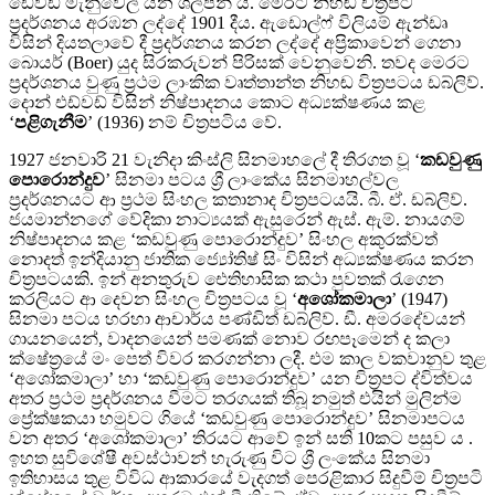
ඩේවිඩ් මැනුවෙල් යන ශිල්පීන්‍ ය. මෙරට නිහඬ චිත‍්‍රපට
ප‍්‍රදර්ශනය අරඹන ලද්දේ 1901 දීය. ඇඩොල්ෆ් විලියම් ඇන්ඩෘ
විසින් දියතලාවේ දී ප‍්‍රදර්ශනය කරන ලද්දේ අප්‍රිකාවෙන් ගෙනා
බොයර් (Boer) යුද සිරකරුවන් පිරිසක් වෙනුවෙනි. තවද මෙරට
ප‍්‍රදර්ශනය වුණු ප‍්‍රථම ලාංකික වෘත්තාන්ත නිහඬ විත‍්‍රපටය ඩබ්ලිව්.
දොන් එඩ්වඩ් විසින් නිෂ්පාදනය කොට අධ්‍යක්ෂණය කළ
‘
පළිගැනීම
’ (1936) නම් චිත්‍රපටිය වේ.
1927 ජනවාරි 21 වැනිදා කිංස්ලි සිනමාහලේ දී තිරගත වූ ‘
කඩවුණු
පොරොන්දුව
’ සිනමා පටය ශ්‍රී ලාංකේය සිනමාහල්වල
ප‍්‍රදර්ශනයට ආ ප‍්‍රථම සිංහල කතානාද චිත‍්‍රපටයයි. බී. ඒ. ඩබ්ලිව්.
ජයමාන්නගේ වේදිකා නාට්‍යයක් ඇසුරෙන් ඇස්. ඇම්. නායගම්
නිෂ්පාදනය කළ ‘කඩවුණු පොරොන්දුව’ සිංහල අකුරක්වත්
නොදත් ඉන්දියානු ජාතික ජ්‍යෝතිෂ් සිං විසින් අධ්‍යක්ෂණය කරන
චිත්‍රපටයකි. ඉන් අනතුරුව ඓතිහාසික කථා පුවතක් රැගෙන
කරලියට ආ දෙවන සිංහල චිත‍්‍රපටය වූ ‘
අශෝකමාලා
’ (1947)
සිනමා පටය හරහා ආචාර්ය පණ්ඩිත් ඩබ්ලිව්. ඩී. අමරදේවයන්
ගායනයෙන්, වාදනයෙන් පමණක් නොව රඟපෑමෙන් ද කලා
ක්ෂේත්‍රයේ මං පෙත් විවර කරගන්නා ලදී. එම කාල වකවානුව තුළ
‘අශෝකමාලා’ හා ‘කඩවුණු පොරොන්දුව’ යන චිත‍්‍රපට ද්විත්වය
අතර ප‍්‍රථම ප‍්‍රදර්ශනය වීමට තරගයක් තිබූ නමුත් එයින් මුලින්ම
ප්‍රේක්ෂකයා හමුවට ගියේ ‘කඩවුණු පොරොන්දුව’ සිනමාපටය
වන අතර ‘අශෝකමාලා’ තිරයට ආවේ ඉන් සති 10කට පසුව ය .
ඉහත සුවිශේෂී අවස්ථාවන් හැරුණු විට ශ්‍රී ලංකේය සිනමා
ඉතිහාසය තුළ විවිධ ආකාරයේ වැදගත් පෙරළිකාර සිදුවීම් චිත්‍රපටි