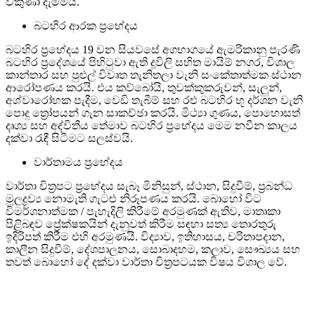
විකුණා දැමීමයි.
බටහිර ආරක ප්‍රභේදය
බටහිර ප්‍රභේදය 19 වන සියවසේ අගභාගයේ ඇමරිකානු පැරණි
බටහිර ප්‍රදේශයේ පිහිටුවා ඇති දූවිලි සහිත මායිම් නගර, විශාල
කාන්තාර සහ පුළුල් විවෘත තැනිතලා වැනි සංකේතාත්මක ස්ථාන
ආරෝපණය කරයි. එය කව්බෝයි, තුවක්කුකරුවන්, සැලුන්,
අශ්වාරෝහක පැදීම, වෙඩි තැබීම් සහ රළු බටහිර භූ දර්ශන වැනි
පොදු ත්‍රෝපයන් ගැන සාකච්ඡා කරයි. මිථ්‍යා ගුණය, පොහොසත්
දෘශ්‍ය සහ අද්විතීය තේමාව බටහිර ප්‍රභේදය මෙම නවීන කාලය
දක්වා රැඳී සිටීමට සලස්වයි.
වාර්තාමය ප්‍රභේදය
වාර්තා චිත්‍රපට ප්‍රභේදය සැබෑ මිනිසුන්, ස්ථාන, සිදුවීම්, ප්‍රබන්ධ
මූලද්‍රව්‍ය නොමැති ගැටළු නිරූපණය කරයි. බොහෝ විට
විමර්ශනාත්මක / පැහැදිලි කිරීමේ අරමුණක් ඇතිව, මාතෘකා
පිළිබඳව ප්‍රේක්ෂකයින් දැනුවත් කිරීම සඳහා සත්‍ය තොරතුරු
ඉදිරිපත් කිරීම එහි අරමුණයි. විද්‍යාව, ඉතිහාසය, චරිතාපදාන,
කාලීන සිදුවීම්, දේශපාලනය, සොබාදහම, කලාව, සෞඛ්‍යය සහ
තවත් බොහෝ දේ දක්වා වාර්තා චිත්‍රපටයක විෂය විශාල වේ.