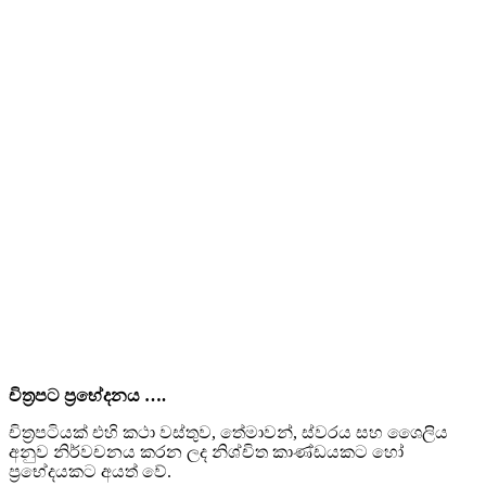
චිත්‍රපට ප්‍රභේදනය
….
චිත්‍රපටියක් එහි කථා වස්තුව, තේමාවන්, ස්වරය සහ ශෛලිය
අනුව නිර්වචනය කරන ලද නිශ්චිත කාණ්ඩයකට හෝ
ප්‍රභේදයකට අයත් වේ.