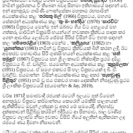
ප‍්‍රමාණයෙන් නිපදවූ වර්ණ චිත‍්‍රපටයක් ‘
ගම්බද සුන්දරී
’ (1950)
නමින් ප‍්‍රදර්ශනය වී තිබෙන බවද සිනමා ඉතිහාසයේ සඳහන් වේ.
ඉන් අනතුරුව ගාමිණී ෆොන්සේකා මහතාම රඟපාමින්
අධ්‍යක්ෂණය කළ ‘
පරසතු මල්
’ (1966) චිත‍්‍රපටය, මහගම
සේකරන් අධ්‍යක්ෂණය කළ ‘
තුං මං හන්දිය
’ (1970) ‘
සාරවිට
’
(1965) චිත‍්‍රපටය මෙන්ම ඉන් ඔබ්බට ගිය විට හෙළයේ මහ
ගත්කරු මාර්ටින් වික‍්‍රමසිංහයන්ගේ නවකතා ත්‍රිත්වය පාදක කර
ගෙන ආචාර්ය ලෙස්ටර් ජේම්ස් පීරිස් විසින් මීට ඉහත සඳහන්
කල ‘
ගම්පෙරළිය
’(1963) මෙන්ම , ‘
කලියුගය
’ (1982) හා
’
යුගාන්තය
’(1983) නමින් වූ චිත‍්‍රපට ත්‍රිත්වයක් බිහි කරන ලදී. ඊට
අමතරව මහාචාර්ය සිරි ගුණසිංහයන් අධ්‍යක්ෂණය කළ ‘
සත්
සමුදුර
’ (1967) චිත‍්‍රපටය සහ ශ්‍රී ලංකාවේ නිෂ්පාදිත ප‍්‍රථම දමිළ
චිත‍්‍රපටය බී. ඒ. ඩබ්ලිව්. ජයමාන්න අධ්‍යක්ෂණය කළ ‘
කුසුමලතා
’
(1951) චිත‍්‍රපටය. ඒ සමග එකවර සිංහල චිත‍්‍රපටයක් ද බී. ඒ.
ඩබ්ලිව්. ජයමාන්න විසින් අධ්‍යක්ෂණය කළ අතර ‘
සැඟවුණු
පිළිතුර
’ (1951) නම් වූ එය එකවර භාෂා දෙකකින් නිපදවුණු ප‍්‍රථම
ශ්‍රී ලාංකික චිත‍්‍රපටයයි (ජයමාන්න & Jay, 2019).
වර්ෂ 1971දී සමාජවාදී රජයක් රටෙහි බලයට පත් වීමෙන්
අනතුරුව චිත්‍රපට කර්මාන්තය කෙරෙහි යම්කිසි පාලනයක්
ඇතිකිරීමට ඔවුන් උත්සුක වු අතර මේ සමයේදී, නිදහස්වු
දක්ෂතාවන් පිළිබිඹු කරමින් ඉදිරියට ආ සිනමාව, බාල වාණිජ
චිත්‍රපට ගලාඒම නිසා ඉවතට විසිවී ගියේ අලුතින් ඇතිකරන ලද
රජයේ ණය දීමනා නිසාවෙනි.
ටයිටස් තොටවත්තයන් හා ලෙස්ටර් ජේම්ස් පීරිස් යන දෙදෙනා