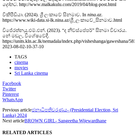
දෝතට
. http://www.malkakulu.com/2019/04/blog-post.html
විකිපීඩියා. (2024). ශ්‍රී ලංකාවේ සිනමාව. In
nina.az
.
https://www.wiki-data.si-lk.nina.az/ශ්‍රී_ලංකාවේ_සිනමාව.html
විජේරත්නයු.එම්.එන්. (2023). “ද නිව්ස්පේපර්” සිනමා විචාරය.
නේ මඬල, විශේෂවේදී.
https://units.kln.ac.lk/nemadala/index.php/visheshanga/gaweshana/58
2023-08-02-10-37-10
TAGS
cinema
movies
Sri Lanka cinema
Facebook
Twitter
Pinterest
WhatsApp
Previous article
ජනාධිපතිවරණය- (Presidential Election, Sri
Lanka) 2024
Next article
BROWN GIRL- Sangeetha Wijewardhane
RELATED ARTICLES