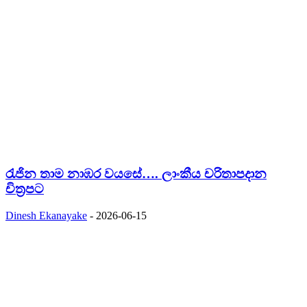
රැජින තාම නාඹර වයසේ…. ලාංකීය චරිතාපදාන
චිත්‍රපට
Dinesh Ekanayake
-
2026-06-15