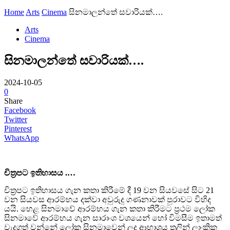
Home
Arts
Cinema
සිනමාලන්තේ සවාරියක්….
Arts
Cinema
සිනමාලන්තේ සවාරියක්….
2024-10-05
0
Share
Facebook
Twitter
Pinterest
WhatsApp
චිත්‍රපට ඉතිහාසය
.…
චිත්‍රපට ඉතිහාසය ගැන කතා කිරීමේ දී 19 වන සියවසේ සිට 21
වන සියවස ආරම්භය දක්වා අවුරුදු ගණනාවක් පුරාවට විහිද
යයි. හෙළ සිනමාවේ ආරම්භය ගැන කතා කිරීමට ප්‍රථම ලෝක
සිනමාවේ ආරම්භය ගැන සාරාංශ වශයෙන් හෝ විමසීම ඉතාමත්
වැදගත් වන්නේ ලෝක සිනමාවෙන් ලද ආභාශය තුලින් ලාංකික