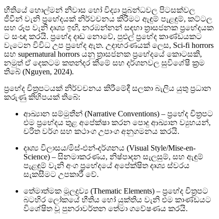
භීතියේ හොල්මන් නිවාස හෝ විද්‍යා ප්‍රබන්ධවල පිටසක්වල
ජීවීන් වැනි ප්‍රභේදයක් නිර්වචනය කිරීමට ඇඳුම් පැළඳුම්, කට්ටල
සහ රූප වැනි දෘශ්‍ය ඉඟි, නරඹන්නන් සඳහා ත්‍රාසජනක ප්‍රභේදයක
ට සංඥා කරයි. ප්‍රභේද දෘඩ නොවේ, පුළුල් ප්‍රභේද කාණ්ඩයකට
වැටෙන විවිධ උප ප්‍රභේද ඇත. උදාහරණයක් ලෙස, Sci-fi horrors
සහ supernatural horrors යනු ත්‍රාසජනක ප්‍රභේදයේ කොටසකි,
නමුත් ඒ දෙකටම කතන්දර කීමේ සහ දර්ශනවල සුවිශේෂී ක්‍රම
තිබේ (Nguyen, 2024).
ප්‍රභේද චිත්‍රපටයක් නිර්වචනය කිරීමේදී සලකා බැලිය යුතු ප්‍රධාන
කරුණු කිහිපයක් තිබේ:
ආඛ්‍යාන සම්මුතීන් (Narrative Conventions) – ප්‍රභේද චිත්‍රපට
එම ප්‍රභේදය තුළ අපේක්ෂා කරන පොදු ආඛ්‍යාන ව්‍යුහයන්,
චරිත වර්ග සහ කථාංග උපාංග අනුගමනය කරයි.
දෘශ්‍ය විලාසය/මිස්-එන්-දර්ශනය (Visual Style/Mise-en-
Science) – සිනමාකරණය, නිෂ්පාදන සැලසුම්, සහ ඇඳුම්
පැළඳුම් වැනි අංග ප්‍රභේදයේ අපේක්ෂිත දෘශ්‍ය ස්වරය
සැකසීමට උපකාරී වේ.
තේමාත්මක මූලද්‍රව්‍ය (Thematic Elements) – ප්‍රභේද චිත්‍රපට
බටහිර ලෝකයේ භීතිය හෝ යුක්තිය වැනි එම කාණ්ඩයට
විශේෂිත වූ පුනරාවර්තන තේමා ගවේෂණය කරයි.