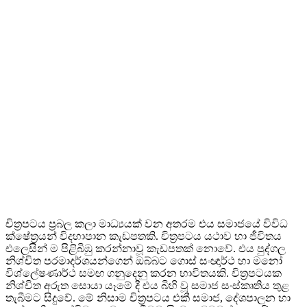
චිත්‍රපටය ප්‍රබල කලා මාධ්‍යයක් වන අතරම එය සමාජයේ විවිධ
ක්ෂේත්‍රයන් විදහාපාන කැඩපතකි. චිත්‍රපටය යථාව හා ජීවිතය
එලෙසින් ම පිළිබිඹු කරන්නාවූ කැඩපතක් නොවේ. එය පුද්ගල
නිශ්චිත පරමාදර්ශයන්ගෙන් ඔබ්බට ගොස් සංඥාර්ථ හා මනෝ
විශ්ලේෂණාර්ථ සමඟ ගනුදෙනු කරන භාවිතයකි. චිත්‍රපටයක
නිශ්චිත අරුත සොයා යෑමේ දී එය බිහි වූ සමාජ සංස්කෘතිය තුළ
තැබීමට සිදුවේ. මේ නිසාම චිත්‍රපටය එකී සමාජ, දේශපාලන හා