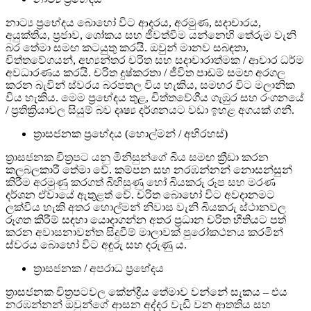
නාට්‍ය ප්‍රභේදය බොහෝ විට ආදරය, අරමුණ, සදාචාරය,
අයුක්තිය, ප්‍රජාව, ශෝකය සහ ජීවත්වීම යන්නෙහි තේරුම වැනි
බර තේමා සමඟ කටයුතු කරයි. ඔවුන් මානව සබඳතා,
චිත්තවේගයන්, අභ්‍යන්තර චරිත සහ සදාචාරාත්මක / ආචාර ධර්ම
අවධාරණය කරයි. චරිත දුෂ්කරතා / ජීවිත පාඩම් සමඟ අරගල
කරන බැවින් ස්වරය බරපතල විය හැකිය, සමහර විට මලානික
විය හැකිය. මෙම ප්‍රභේදය තුළ, චිත්තවේගීය ගැඹුර සහ රංගනයේ
/ ප්‍රතික්‍රියාවල සියුම් බව දෘෂ්‍ය දර්ශනයට වඩා ඉහළ අගයක් ගනී.
ත්‍රාසජනක ප්‍රභේදය (හොල්මන් / අභිරහස්)
ත්‍රාසජනක චිත්‍රපට යනු මිනිසුන්ගේ බිය සමඟ ක්‍රීඩා කරන
කලබලකාරී තේමා වේ. කම්පන සහ නරඹන්නන් නොසන්සුන්
කිරීම අරමුණු කරගත් බිහිසුණු හෝ බියකරු රූප සහ මරණ
දර්ශන ඒවායේ ඇතුළත් වේ. චරිත බොහෝ විට අවදානමට
ලක්විය හැකි අතර හොල්මන් නිවාස වැනි බියකරු ස්ථානවල
රූගත කිරීම් සඳහා යොදාගන්න අතර ප්‍රධාන චරිත භීතියට පත්
කරන අවාසනාවන්ත සිදුවීම් මාලාවක් පුරෝකථනය කරමින්
ස්වරය බොහෝ විට අඳුරු සහ දරුණු ය.
ත්‍රාසජනක / අපරාධ ප්‍රභේදය
ත්‍රාසජනක චිත්‍රපටවල කේන්ද්‍රීය තේමාව වන්නේ සැකය – එය
නරඹන්නන් ඔවුන්ගේ ආසන අද්දර වැඩි වන ආතතිය සහ