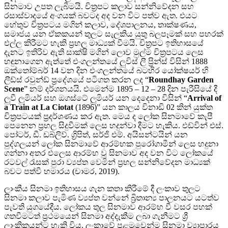
සිනමාව උපත ලැබීමයි. චිත්‍රපට කලාව සන්නිවේදන සහ
රසාස්වාදයේ අංගයක් බවටද අද වන විට පත්ව ඇත. එයට
හේතුව චිත්‍රපටය මගින් කලාව, දේශපාලනය, තාක්ෂණය,
සමාජය යන ඒකකයන් තුලට සැලකිය යුතු බලපෑමක් සහ පහරක්
එල්ල කිරීමට හැකි ප්‍රභල මාධ්‍යක් වීමයි. චිත්‍රපට ඉතිහාසයේ
දැනට ඉතිරිව ඇති සාක්ෂි මගින් ලොව මුල්ම චිත්‍රපටය ලෙස
හඳුනාගෙන ඇත්තේ එංගලන්තයේ ලුවිස් ලී ප්‍රින්ස් විසින් 1888
ඔක්තෝම්බර් 14 වන දින එංගලන්තයේ බටහිර යෝක්ෂයර් හි
ලීඩ්ස් රවුන්ඩ් ප්‍රදේශයේ පටිගත කරන ලද “
Roundhay Garden
Scene
” නම් දර්ශනයයි. එමෙන්ම 1895 – 12 – 28 දින පැරීසියේ දී
ලුවී ලුමියර් සහ ඔගස්ටේ ලුමියර් යන දෙදෙනා විසින් “
Arrival of
a Train at La Ciotat
(1896)” යන කාලය විනාඩි 02 කින් යුක්ත
චිත්‍රපටයක් ප්‍රදර්ශණය කර ඇත. මෙය ද ලෝක සිනමාවේ කැපී
පෙනෙන ප්‍රභල සිදුවීමක් ලෙස හදුන්වා දීමට හැකිය. එඩ්වින් එස්.
පෝටර්, ඩී. ඩබ්ලිව්. ග්‍රිපිත්, සර්ජි එම්. අයිසන්ටයින් යන
පුද්ගලයන් ලෝක සිනමාවේ ආරම්භක පුරෝගාමීන් ලෙස හදුනා
ගන්නා අතර එලෙස ආරම්භ වූ සිනමාව අද වන විට ලෝකයේ
රටවල් රැසක් පුරා ව්‍යප්ත වෙමින් ප්‍රභල සන්නිවේදන මාධ්‍යක්
බවට පත්වී හමාරය (චාමර, 2019).
ලාංකීය සිනමා ඉතිහාසය ගැන කතා කිරීමේ දී ලංකාව තුලට
සිනමා කලාව පැමිණ ව්‍යප්ත වන්නේ බ්‍රිතාන්‍ය පාලනයට යටත්ව
පැවති යුගයේදීය. ලෝකය තුල සිනමාව ආරම්භ වී වසර පහක්
ගතවීමටත් ප්‍රථමයෙන් සිනමා අද්දැකීම ලබා ගැනීමට ශ්‍රී
ලාංකිකයන්ට හැකි විය. ලංකාවේ පළමුවෙන්ම සිනමා ව්‍යාපාරය