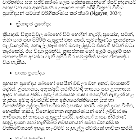
වාර්තාමය සහ සජීවිකරණ ලෙස ප්‍රේක්ෂකයන්ගේ රසවින්දනයට
පහසුවන සහ ආකර්ෂණය ලබාගත හැකි පරිදි චිත්‍රපට විවිධ
ප්‍රභේදයන් යටතේ වර්ගීකරණය කර තිබේ (Nguyen, 2024).
ක්‍රියාදාම ප්‍රභේදය
ක්‍රියාදාම චිත්‍රපටවල බොහෝ විට හොඳින් නැරඹූ ප්‍රයෝග, සටන්,
හඹා යාම සහ පිපිරීම් ඇතුළත් වන අතර, කුමන්ත්‍රණය ත්‍රාසජනක
ගලවාගැනීම්, කොල්ලකෑම් හෝ ඔරලෝසුවට එරෙහි සටන් වටා
කැරකෙයි. එය විද්‍යා ප්‍රබන්ධ, ත්‍රාසජනක හෝ ඇඳුම් පැළඳුම් සහ
මනඃකල්පිත අවස්ථා වැනි සුපිරි වීර සම්මුතීන් සමඟ ඒකාබද්ධ
විය හැකිය.
හාස්‍ය ප්‍රභේදය
ප්‍රහසන ප්‍රභේදය බොහෝ සෙයින් විචල්‍ය වන අතර, මායාකාරී
දෙබස්, උපහාසය, අභූත/අධි යථාර්ථවාදී හාස්‍යය සහ උපහාසය,
ආදර හාස්‍යය දක්වා පුළුල් පරාසයක හාස්‍ය ශෛලීන් ඇතුළත් කළ
හැකිය. අමුතු අවස්ථාවන්හි අතිශයෝක්තියෙන් යුත් හා
විකේන්ද්‍රික පුද්ගලයින් චරිත නිරූපණය කරයි. ඔවුන් දෘශ්‍ය විහිළු,
භෞතික හාස්‍ය, විනෝදජනක අනුකරණයන් හෝ උච්චාරණ
භාවිතයෙන් හාස්‍යය ඇතුළත් කරයි. බොහෝ හාස්‍ය නිර්මාණ
සතුටුදායක හෝ හැඟීම්බර අවසානයන් සමඟ ධනාත්මක
චිත්තවේගයන් ඉහළ නැංවීමට සැහැල්ලු ස්වරයක් භාවිතා කරයි.
නාට්‍ය ප්‍රභේදය