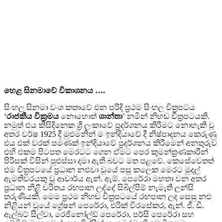
හෙළ සිනමාවේ විකාශනය
….
සිංහල සිනමා වංශ කතාවේ එන පරිදි ප‍්‍රථම සිංහල චිත‍්‍රපටය
‘
රාජකීය වික‍්‍රමය
නොහොත්
ශාන්තා
’ නමින් නිහඬ චිත‍්‍රපටයකි.
නමුත් එය කිසිදිනෙක ශ්‍රී ලංකාවේ ප‍්‍රදර්ශනය කිරීමට නොහැකි වූ
අතර වර්ෂ 1925 දී මුළුමනින් ම ඉන්දියාවේ දී නිෂ්පාදනය කෙරුණු
එය එක් වරක් පමණක් ඉන්දියාවේ ප‍්‍රදර්ශනය කිරීමෙන් අනතුරුව
එහි එකම පිටපත මෙරටට ගෙන ඒමට පෙර කුමන්ත‍්‍රණකාරීන්
පිරිසක් විසින් පුළුස්සා දමා ඇති බවට මත පළවේ. කෙසේවෙතත්
එම චිත‍්‍රපටයේ ප‍්‍රධාන නළුවා වූයේ පසු කලෙක මෙරට මුදල්
ඇමතිවරයකු වූ ආචාර්ය ඇන්. ඇම්. පෙරේරා මහතා වන අතර
ප්‍රධාන නිළි චරිතය රඟපාන ලද්දේ සිබිල්පිම් නැමැති ලන්සි
තරුණියකි. මෙම ප්‍රථම නිහඬ චිත්‍රපටයේ රඟපාන ලද සෙසු නළු
නිළියන් වූයේ ග්‍රේෂන් පෙරේරා, එරික් වීරසේකර, ඇන්. ජී. ඩී.
ඇල්බට් සිල්වා, රෙජිනෝල්ඩ් පෙරේරා, පර්සි පෙරේරා සහ