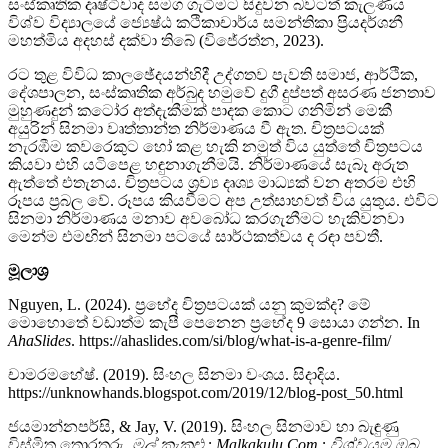
සංස්කෘතික දෘෂ්ටිවාද සමග ගැටීමට සිදුවන බවටත් කැලණිය
විශ්ව විද්‍යාලයේ ජ්‍යෙෂ්ඨ කථිකාචාර්ය සමන්තිකා ප්‍රියදර්ශනී
මහත්මිය අදහස් දක්වා තිබේ (විජේරත්න, 2023).
රට තුළ විවිධ කාලඡේදයන්හිදී උද්ගතව පැවති සමාජ, ආර්ථික,
දේශපාලන, සංස්කෘතික අර්බුද හමුවේ දුගී දුප්පත් අසරණ ජනතාව
මුහුණදුන් කටෝර අත්දැකීමක් පාදක කොට ගනිමින් මෙකී
අයුරින් සිනමා වෘත්තාන්ත නිර්මාණය වී ඇත. චිත්‍රපටයක්
නැරඹීම කවරෙකුට හෝ කළ හැකි නමුත් විය යුත්තේ චිත්‍රපටය
කියවා එහි යටිපෙළ හඳුනාගැනීමයි. නිර්මාණයේ සැබෑ අරුත
ඇත්තේ එතැනය. චිත්‍රපටය ශ්‍රව්‍ය දෘශ්‍ය මාධ්‍යක් වන අතරම එහි
රූපය ප්‍රබල වේ. රූපය කියවීමට අප උත්සාහවත් විය යුතුය. එවිට
සිනමා නිර්මාණය මනාව අවබෝධ කරගැනීමට හැකිවනවා
මෙන්ම එමඟින් සිනමා පටයේ සාර්ථකත්වය ද රඳා පවතී.
මූලාශ්‍ර
Nguyen, L. (2024). ප්‍රභේද චිත්‍රපටයක් යනු කුමක්ද? මේ
මොහොතේ වඩාත්ම කැපී පෙනෙන ප්‍රභේද 9 සොයා ගන්න. In
AhaSlides
. https://ahaslides.com/si/blog/what-is-a-genre-film/
චාමරමහේෂ්. (2019). සිංහල සිනමා වංශය. සිදාදිය.
https://unknowhands.blogspot.com/2019/12/blog-post_50.html
ජයමාන්නපර්සි, & Jay, V. (2019). සිංහල සිනමාව හා බැඳුණු
විස්මිත තොරතුරු.
මල් කැකුළු :
Malkakulu.Com :
විශ්වයම ඔබ