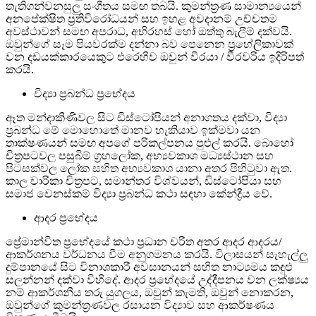
තැතිගන්වනසුලු සංගීතය සමඟ තබයි. කුමන්ත්‍රණ සාමාන්‍යයෙන්
අනපේක්ෂිත ප්‍රතිවිරෝධයන් සහ ඉහළ අවදානම් උච්චතම
අවස්ථාවන් සමඟ අපරාධ, අභිරහස් හෝ ඔත්තු බැලීම් දක්වයි.
ඔවුන්ගේ සෑම පියවරක්ම දන්නා බව පෙනෙන ප්‍රහේලිකාවක්
වන දඩයක්කාරයෙකුට එරෙහිව ඔවුන් වීරයා / වීරවරිය ඉදිරිපත්
කරයි.
විද්‍යා ප්‍රබන්ධ ප්‍රභේදය
ඈත මන්දාකිණිවල සිට ඩිස්ටෝපියන් අනාගතය දක්වා, විද්‍යා
ප්‍රබන්ධ මේ මොහොතේ මානව හැකියාව ඉක්මවා යන
තාක්ෂණයන් සමඟ අපගේ පරිකල්පනය පුළුල් කරයි. බොහෝ
චිත්‍රපටවල පසුබිම් ග්‍රහලෝක, අභ්‍යවකාශ මධ්‍යස්ථාන සහ
පිටසක්වල ලෝක සහිත අභ්‍යවකාශ යානා අතර පිහිටුවා ඇත.
කාල චාරිකා චිත්‍රපට, සමාන්තර විශ්වයන්, ඩිස්ටෝපියා සහ
සමාජ වෙනස්කම් විද්‍යා ප්‍රබන්ධ කථා සඳහා කේන්ද්‍රීය වේ.
ආදර ප්‍රභේදය
ප්‍රේමාන්විත ප්‍රභේදයේ කථා ප්‍රධාන චරිත අතර ආදර ආදරය/
ආකර්ශනය වර්ධනය වීම අනුගමනය කරයි. විලාසයන් සැහැල්ලු
දුම්පානයේ සිට විනාශකාරී අවසානයන් සහිත නාට්‍යමය කඳුළු
සලන්නන් දක්වා විහිදේ. ආදර ප්‍රභේදයේ උද්දීපනය වන ලක්ෂ්‍යය
නම් ආකර්ශනීය තරු යුගලය, ඔවුන් කැමති, ඔවුන් නොකරන,
ඔවුන්ගේ කුමන්ත්‍රණවල රසායන විද්‍යාව සහ ආකර්ෂණය