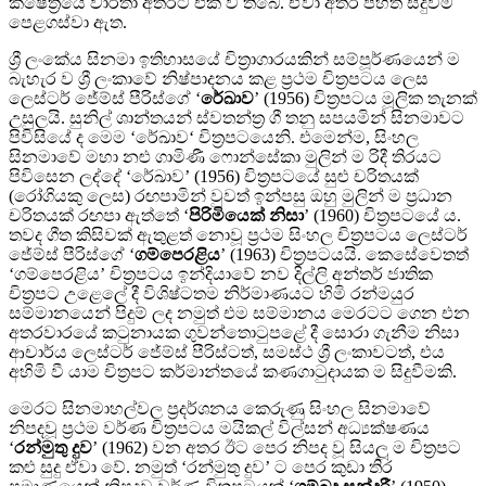
ක්ෂේත්‍රයේ වාර්තා අතරට එක් වී තිබේ. ඒවා අතර පහත සිදුවීම්
පෙළගස්වා ඇත.
ශ්‍රී ලංකේය සිනමා ඉතිහාසයේ චිත‍්‍රාගාරයකින් සම්පූර්ණයෙන් ම
බැහැර ව ශ්‍රී ලංකාවේ නිෂ්පාදනය කළ ප‍්‍රථම චිත‍්‍රපටය ලෙස
ලෙස්ටර් ජේම්ස් පීරිස්ගේ ‘
රේඛාව
’ (1956) චිත්‍රපටය මූලික තැනක්
උසුලයි. සුනිල් ශාන්තයන් ස්වතන්ත‍්‍ර ගී තනු සපයමින් සිනමාවට
පිවිසියේ ද මෙම ‘රේඛාව‘ චිත‍්‍රපටයෙනි. එමෙන්ම, සිංහල
සිනමාවේ මහා නළු ගාමිණී ෆොන්සේකා මුලින් ම රිදී තිරයට
පිවිසෙන ලද්දේ ‘රේඛාව’ (1956) චිත‍්‍රපටයේ සුළු චරිතයක්
(රෝගියකු ලෙස) රඟපාමින් වුවත් ඉන්පසු ඔහු මුලින් ම ප‍්‍රධාන
චරිතයක් රඟපා ඇත්තේ ‘
පිරිමියෙක් නිසා
’ (1960) චිත‍්‍රපටයේ ය.
තවද ගීත කිසිවක් ඇතුළත් නොවූ ප‍්‍රථම සිංහල චිත‍්‍රපටය ලෙස්ටර්
ජේම්ස් පීරිස්ගේ ‘
ගම්පෙරළිය
’ (1963) චිත්‍රපටයයි. කෙසේවෙතත්
‘ගම්පෙරළිය’ චිත‍්‍රපටය ඉන්දියාවේ නව දිල්ලි අන්තර් ජාතික
චිත‍්‍රපට උළෙලේ දී විශිෂ්ටතම නිර්මාණයට හිමි රන්මයුර
සම්මානයෙන් පිදුම් ලද නමුත් එම සම්මානය මෙරටට ගෙන එන
අතරවාරයේ කටුනායක ගුවන්තොටුපළේ දී සොරා ගැනීම නිසා
ආචාර්ය ලෙස්ටර් ජේම්ස් පීරිස්ටත්, සමස්ථ ශ්‍රී ලංකාවටත්, එය
අහිමි වී යාම චිත්‍රපට කර්මාන්තයේ කණගාටුදායක ම සිදුවීමකි.
මෙරට සිනමාහල්වල ප‍්‍රදර්ශනය කෙරුණු සිංහල සිනමාවේ
නිපදවූ ප‍්‍රථම වර්ණ චිත‍්‍රපටය මයිකල් විල්සන් අධ්‍යක්ෂණය
‘
රන්මුතු දුව
’ (1962) වන අතර ඊට පෙර නිපද වූ සියලූ ම චිත‍්‍රපට
කළු සුදු ඒවා වේ. නමුත් ‘රන්මුතු දුව’ ට පෙර කුඩා තිර