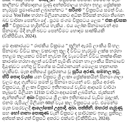
කාලීනව නිෂ්පාදනය වුණු අන්තර්ජාලය හරහා ඉහළ ප්‍රේක්ෂක
නැරඹුම් ප්‍රමාණයක් ලබාගන්නට “
සරිගම
” චිත්‍රපටිය සමත් විය.
මෙය YouTube හරහා මිලියනයකට අධික පිරිසක් නරඹා තිබෙන
බව වාර්තා පෙන්වා දේ . ප්‍රථම ජංගම චිත්‍රපටය ලෙස “
එක දවසක
අපි
” චිත්‍රපටය හැදින්විය හැකිය . එය ලෝක සිනමාවෙන් අප
සිනමාව මිදී නැති බවට පෙන්වීමට හොඳම සාක්ෂියකි
(විකිපීඩියා, 2024).
මේ ආකාරයට “ රාජකීය වික්‍රමය ” තුලින් ඇරඹි ලාංකීය සිංහල
සිනමාව විවිධ කාල වකවානු තුල දී විවිධ හැරවුම් ලක්ෂ හරහා
ඉහළම තලයකට එමින් නැවත බිඳ වැටෙමින් විවිධ තාක්ෂණික
කාරණා හරහා අලුත් වෙමින් පැමිණි ගමන හා ලාංකීය සිනමාවේ
දියුණුවට හේතු වූ විශේෂ සංධිස්ථානයන් මෙලෙස හඳුනාගත
හැකිවේ. මෑත අතීතයේ ප්‍රදර්ශනය වූ
සූරිය අරණ
,
සමනල තටු
,
හිරි පොද වැස්ස
යන චිත්‍රපට ශ්‍රී ලංකා ප්‍රේක්ෂකයින් සිනමා ශාලා
වලට ඇද ගැනීමට සමත් වූ සිනමා පටයන් වේ. සූරිය අරණ
චිත්‍රපටය, ශ්‍රී ලංකා චිත්‍රපට ඉතිහාසයේ වැඩිම ආදායම් වාර්ථා
තැබුවේ මිලියන 121ක වාර්ථා අදායමක් ලබමින්ය. ජැක්සන්
ඇන්තනීගේ
අබා
චිත්‍රපටය ශ්‍රී ලංකා ඉතිහාසයේ වැඩිම මුදලක්,
එනම් රුපියල් මිලියන 60ක් වැය කල චිත්‍රපටය වේ. එමෙන්ම
මෑත වසරවලදී
ආලෝකෝ උදපාදි
,
අබා
,
පත්තිනි
,
මහරජ ගැමුණු
සහ
හෝ ගානා පොකුණ
වැනි චිත්‍රපට ද සාර්ථකව ඉහළ ප්‍රතිපල
අත්පත් කර ගත් චිත්‍රපටි අතරට එක්වේ (විකිපීඩියා, 2024).