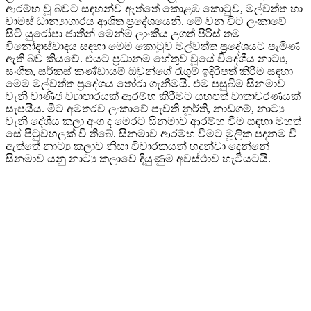
ආරම්භ වූ බවට සඳහන්ව ඇත්තේ කොළඹ කොටුව, මල්වත්ත හා
චාමස් ධාන්‍යාගාරය ආශිත ප්‍රදේශයෙනි. මේ වන විට ලංකාවේ
සිටි යුරෝපා ජාතීන් මෙන්ම ලාංකීය උගත් පිරිස් තම
විනෝදාස්වාදය සඳහා මෙම කොටුව මල්වත්ත ප්‍රදේශයට පැමිණ
ඇති බව කියවේ. එයට ප්‍රධානම හේතුව වූයේ විදේශීය නාට්‍ය,
සංගීත, සර්කස් කණ්ඩායම් ඔවුන්ගේ රැගුම් ඉදිරිපත් කිරීම සඳහා
මෙම මල්වත්ත ප්‍රදේශය තෝරා ගැනීමයි. එම පසුබිම සිනමාව
වැනි වාණිජ ව්‍යාපාරයක් ආරම්භ කිරීමට යහපත් වාතාවරණයක්
සැපයීය. මීට අමතරව ලංකාවේ පැවති නූර්ති, නාඩගම්, නාට්‍ය
වැනි දේශීය කලා අංග ද මෙරට සිනමාව ආරම්භ වීම සඳහා මහත්
සේ පිටුවහලක් වී තිබේ. සිනමාව ආරම්භ වීමට මූලික පදනම වී
ඇත්තේ නාට්‍ය කලාව නිසා විචාරකයන් හදුන්වා දෙන්නේ
සිනමාව යනු නාට්‍ය කලාවේ දියුණුම අවස්ථාව හැටියටයි.